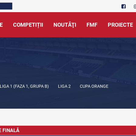
E
COMPETIȚII
NOUTĂŢI
FMF
PROIECTE
LIGA 1 (FAZA 1, GRUPA B)
LIGA 2
CUPA ORANGE
E FINALĂ