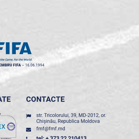
EMBRU FIFA
--
16.06.1994
ATE
CONTACTE
str. Tricolorului, 39, MD-2012, or.
Chișinău, Republica Moldova
fmf@fmf.md
tel: + 373 22 210413