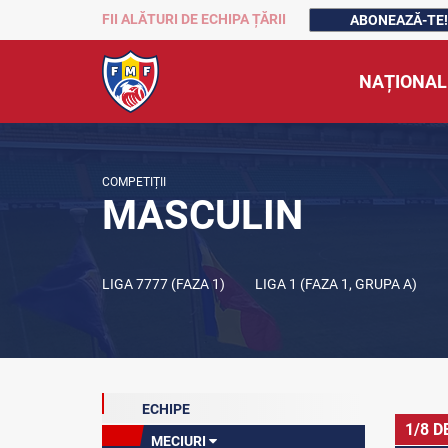
FII ALĂTURI DE ECHIPA ȚĂRII
ABONEAZĂ-TE!
NAȚIONAL
COMPETIȚII
MASCULIN
LIGA 7777 (FAZA 1)
LIGA 1 (FAZA 1, GRUPA A)
ECHIPE
1/8 D
MECIURI