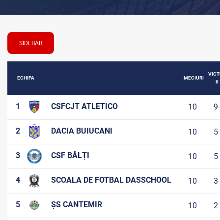
SIDEBAR
VICT
ECHIPA
MECIURI
II
1
CSFCJT ATLETICO
10
9
2
DACIA BUIUCANI
10
5
3
CSF BĂLȚI
10
5
4
SCOALA DE FOTBAL DASSCHOOL
10
3
5
ȘS CANTEMIR
10
2