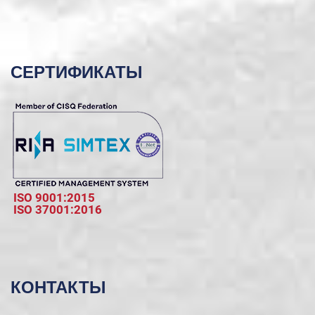
СЕРТИФИКАТЫ
ISO 9001:2015
ISO 37001:2016
КОНТАКТЫ