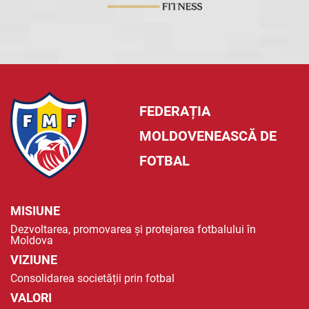
FEDERAȚIA
MOLDOVENEASCĂ DE
FOTBAL
MISIUNE
Dezvoltarea, promovarea și protejarea fotbalului în
Moldova
VIZIUNE
Consolidarea societății prin fotbal
VALORI