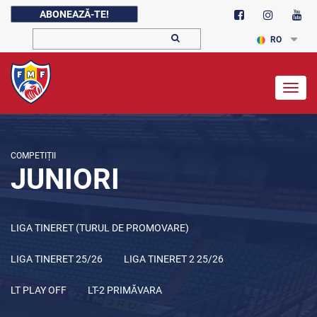
ABONEAZĂ-TE!
RO
Togg
navig
COMPETIȚII
JUNIORI
LIGA TINERET (TURUL DE PROMOVARE)
LIGA TINERET 25/26
LIGA TINERET 2 25/26
LT PLAY OFF
LT-2 PRIMĂVARA