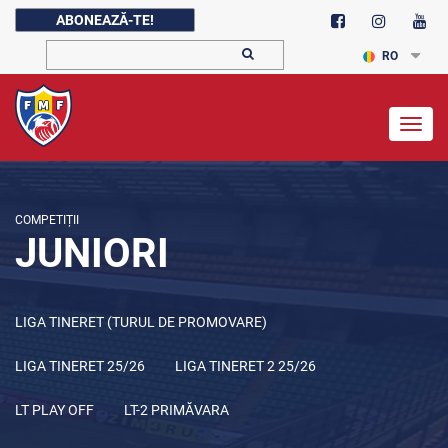
ABONEAZĂ-TE!
RO
Togg
navig
COMPETIȚII
JUNIORI
LIGA TINERET (TURUL DE PROMOVARE)
LIGA TINERET 25/26
LIGA TINERET 2 25/26
LT PLAY OFF
LT-2 PRIMĂVARA