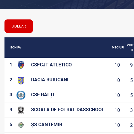
SIDEBAR
VICT
ECHIPA
MECIURI
II
1
CSFCJT ATLETICO
10
9
2
DACIA BUIUCANI
10
5
3
CSF BĂLȚI
10
5
4
SCOALA DE FOTBAL DASSCHOOL
10
3
5
ȘS CANTEMIR
10
2