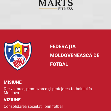
FEDERAȚIA
MOLDOVENEASCĂ DE
FOTBAL
MISIUNE
Dezvoltarea, promovarea și protejarea fotbalului în
Moldova
VIZIUNE
Consolidarea societății prin fotbal