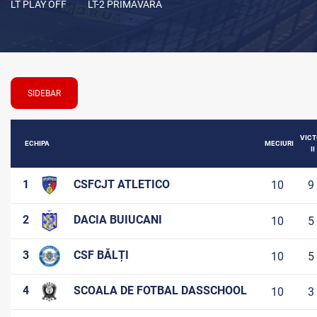
LT PLAY OFF
LT-2 PRIMĂVARA
SIDEBAR
VICT
ECHIPA
MECIURI
II
1
CSFCJT ATLETICO
10
9
2
DACIA BUIUCANI
10
5
3
CSF BĂLȚI
10
5
4
SCOALA DE FOTBAL DASSCHOOL
10
3