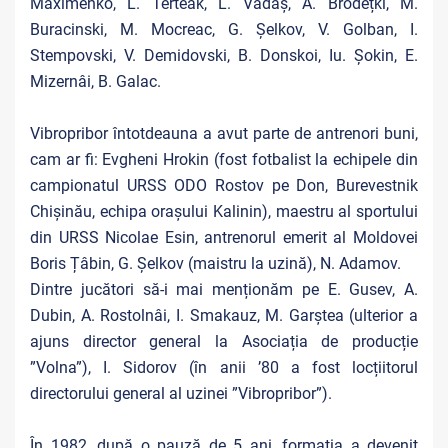
Maximenko, L. Terteak, L. Vâdâș, A. Brodețki, M.
Buracinski, M. Mocreac, G. Șelkov, V. Golban, I.
Stempovski, V. Demidovski, B. Donskoi, Iu. Șokin, E.
Mizernâi, B. Galac.
Vibropribor întotdeauna a avut parte de antrenori buni,
cam ar fi: Evgheni Hrokin (fost fotbalist la echipele din
campionatul URSS ODO Rostov pe Don, Burevestnik
Chișinău, echipa orașului Kalinin), maestru al sportului
din URSS Nicolae Esin, antrenorul emerit al Moldovei
Boris Țâbin, G. Șelkov (maistru la uzină), N. Adamov.
Dintre jucători să-i mai menționăm pe E. Gusev, A.
Dubin, A. Rostolnâi, I. Smakauz, M. Garștea (ulterior a
ajuns director general la Asociația de producție
”Volna”), I. Sidorov (în anii ’80 a fost locțiitorul
directorului general al uzinei ”Vibropribor”).
În 1982, după o pauză de 5 ani, formația a devenit