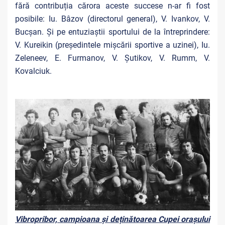
fără contribuția cărora aceste succese n-ar fi fost
posibile: Iu. Bâzov (directorul general), V. Ivankov, V.
Bucșan. Și pe entuziaștii sportului de la întreprindere:
V. Kureikin (președintele mișcării sportive a uzinei), Iu.
Zeleneev, E. Furmanov, V. Șutikov, V. Rumm, V.
Kovalciuk.
Vibropribor, campioana și deținătoarea Cupei orașului