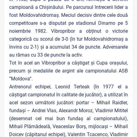
campioană a Chișinăului. Pe parcursul întrecerii lider a
fost Moldovahidromaș. Meciul decisiv dintre cele două
competitoare s-a disputat pe stadionul Dinamo pe 5
noiembrie 1982. Vibropribor a obținut o victorie
categorică cu scorul de 3-0 (în tur Moldovahidromaș a
învins cu 2-1) și a acumulat 34 de puncte. Adversarele
au rămas cu 33 de puncte la activ.
Tot în acel an Vibropribor a câștigat și Cupa orașului,
precum și medaliile de argint ale campionatului ASB
”Moldova”.
Antrenorul echipei, Leonid Terteak (în 1977 el a
câștigat campionatul în calitate de jucător), a utilizat în
acel sezon următorii jucători: portar – Mihail Raidler,
fundași – Andrei Vlas, Alexandr Moroz, Vladimir Mititel
(desemnat cel mai bun fundaș al campionatului),
Mihail Plămădeală, Veaceslav Borș, mijlocași – Mihail
Doicev (căpitanul echipei), Valentin Tcacenco, Vladimir