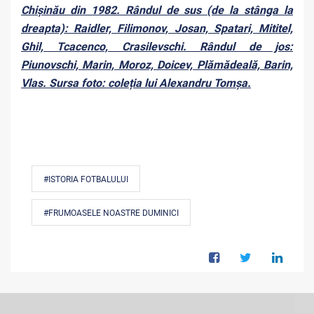
Chișinău din 1982. Rândul de sus (de la stânga la
dreapta): Raidler, Filimonov, Josan, Spatari, Mititel,
Ghil, Tcacenco, Crasilevschi. Rândul de jos:
Piunovschi, Marin, Moroz, Doicev, Plămădeală, Barin,
Vlas. Sursa foto: coleția lui Alexandru Tomșa.
#ISTORIA FOTBALULUI
#FRUMOASELE NOASTRE DUMINICI