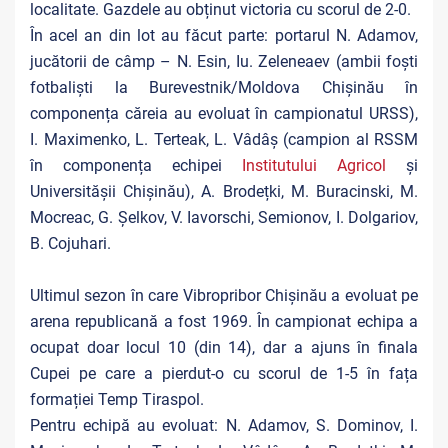
localitate. Gazdele au obținut victoria cu scorul de 2-0.
În acel an din lot au făcut parte: portarul N. Adamov,
jucătorii de câmp – N. Esin, Iu. Zeleneaev (ambii foști
fotbaliști la Burevestnik/Moldova Chișinău în
componența căreia au evoluat în campionatul URSS),
I. Maximenko, L. Terteak, L. Vâdâș (campion al RSSM
în componența echipei
Institutului Agricol
și
Universitășii Chișinău), A. Brodețki, M. Buracinski, M.
Mocreac, G. Șelkov, V. Iavorschi, Semionov, I. Dolgariov,
B. Cojuhari.
Ultimul sezon în care Vibropribor Chișinău a evoluat pe
arena republicană a fost 1969. În campionat echipa a
ocupat doar locul 10 (din 14), dar a ajuns în finala
Cupei pe care a pierdut-o cu scorul de 1-5 în fața
formației Temp Tiraspol.
Pentru echipă au evoluat: N. Adamov, S. Dominov, I.