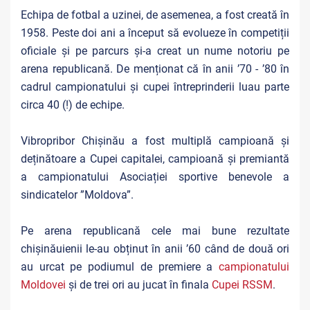
Echipa de fotbal a uzinei, de asemenea, a fost creată în
1958. Peste doi ani a început să evolueze în competiții
oficiale și pe parcurs și-a creat un nume notoriu pe
arena republicană. De menționat că în anii ’70 - ’80 în
cadrul campionatului și cupei întreprinderii luau parte
circa 40 (!) de echipe.
Vibropribor Chișinău a fost multiplă campioană și
deținătoare a Cupei capitalei, campioană și premiantă
a campionatului Asociației sportive benevole a
sindicatelor ”Moldova”.
Pe arena republicană cele mai bune rezultate
chișinăuienii le-au obținut în anii ’60 când de două ori
au urcat pe podiumul de premiere a
campionatului
Moldovei
și de trei ori au jucat în finala
Cupei RSSM
.