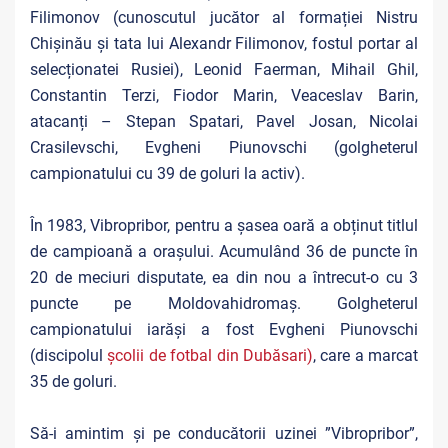
Filimonov (cunoscutul jucător al formației Nistru
Chișinău și tata lui Alexandr Filimonov, fostul portar al
selecționatei Rusiei), Leonid Faerman, Mihail Ghil,
Constantin Terzi, Fiodor Marin, Veaceslav Barin,
atacanți – Stepan Spatari, Pavel Josan, Nicolai
Crasilevschi, Evgheni Piunovschi (golgheterul
campionatului cu 39 de goluri la activ).
În 1983, Vibropribor, pentru a șasea oară a obținut titlul
de campioană a orașului. Acumulând 36 de puncte în
20 de meciuri disputate, ea din nou a întrecut-o cu 3
puncte pe Moldovahidromaș. Golgheterul
campionatului iarăși a fost Evgheni Piunovschi
(discipolul
școlii de fotbal din Dubăsari)
, care a marcat
35 de goluri.
Să-i amintim și pe conducătorii uzinei ”Vibropribor”,