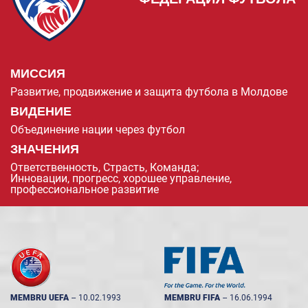
МИССИЯ
Развитие, продвижение и защита футбола в Молдове
ВИДЕНИЕ
Объединение нации через футбол
ЗНАЧЕНИЯ
Ответственность, Страсть, Команда;
Инновации, прогресс, хорошее управление,
профессиональное развитие
MEMBRU UEFA
--
10.02.1993
MEMBRU FIFA
--
16.06.1994