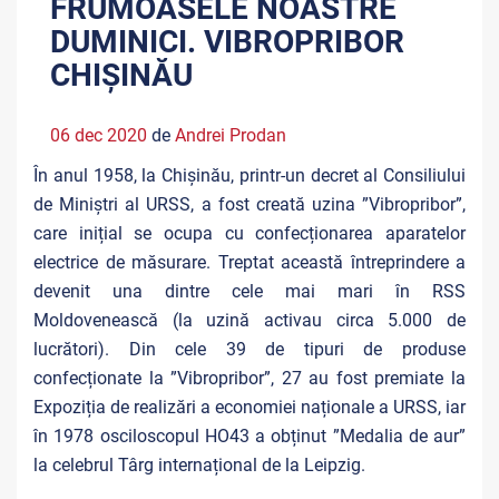
FRUMOASELE NOASTRE
DUMINICI. VIBROPRIBOR
CHIȘINĂU
06 dec 2020
de
Andrei Prodan
În anul 1958, la Chișinău, printr-un decret al Consiliului
de Miniștri al URSS, a fost creată uzina ”Vibropribor”,
care inițial se ocupa cu confecționarea aparatelor
electrice de măsurare. Treptat această întreprindere a
devenit una dintre cele mai mari în RSS
Moldovenească (la uzină activau circa 5.000 de
lucrători). Din cele 39 de tipuri de produse
confecționate la ”Vibropribor”, 27 au fost premiate la
Expoziția de realizări a economiei naționale a URSS, iar
în 1978 osciloscopul HO43 a obținut ”Medalia de aur”
la celebrul Târg internațional de la Leipzig.