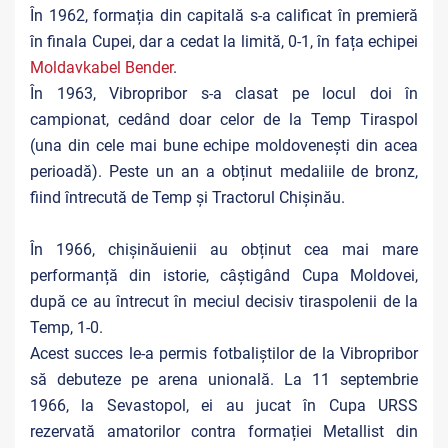
În 1962, formația din capitală s-a calificat în premieră
în finala Cupei, dar a cedat la limită, 0-1, în fața echipei
Moldavkabel Bender
.
În 1963, Vibropribor s-a clasat pe locul doi în
campionat, cedând doar celor de la Temp Tiraspol
(una din cele mai bune echipe moldovenești din acea
perioadă). Peste un an a obținut medaliile de bronz,
fiind întrecută de Temp și Tractorul Chișinău.
În 1966, chișinăuienii au obținut cea mai mare
performanță din istorie, câștigând Cupa Moldovei,
după ce au întrecut în meciul decisiv tiraspolenii de la
Temp, 1-0.
Acest succes le-a permis fotbaliștilor de la Vibropribor
să debuteze pe arena unională. La 11 septembrie
1966, la Sevastopol, ei au jucat în Cupa URSS
rezervată amatorilor contra formației Metallist din