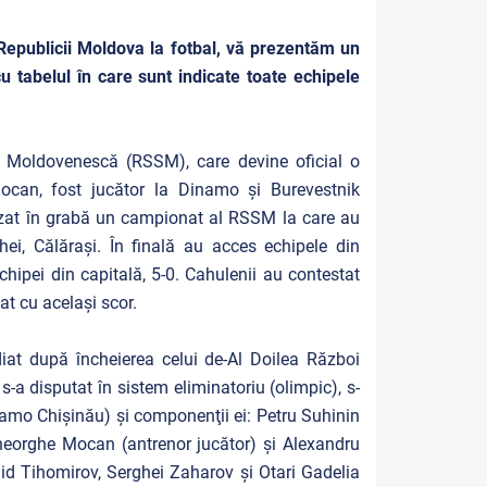
 Republicii Moldova la fotbal, vă prezentăm un
 tabelul în care sunt indicate toate echipele
 Moldovenescă (RSSM), care devine oficial o
can, fost jucător la Dinamo şi Burevestnik
nizat în grabă un campionat al RSSM la care au
rhei, Călăraşi. În finală au acces echipele din
echipei din capitală, 5-0. Cahulenii au contestat
iat cu acelaşi scor.
diat după încheierea celui de-Al Doilea Război
s-a disputat în sistem eliminatoriu (olimpic), s-
inamo Chişinău) şi componenţii ei: Petru Suhinin
Gheorghe Mocan (antrenor jucător) şi Alexandru
nid Tihomirov, Serghei Zaharov şi Otari Gadelia