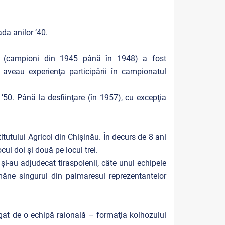
da anilor ’40.
ău (campioni din 1945 până în 1948) a fost
 aveau experienţa participării în campionatul
’50. Până la desfiinţare (în 1957), cu excepţia
itutului Agricol din Chişinău. În decurs de 8 ani
ocul doi şi două pe locul trei.
 şi-au adjudecat tiraspolenii, câte unul echipele
mâne singurul din palmaresul reprezentantelor
gat de o echipă raională – formaţia kolhozului