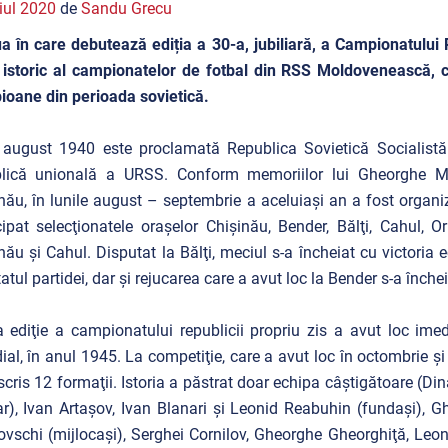
iul 2020
de
Sandu Grecu
ua în care debutează ediția a 30-a, jubiliară, a Campionatului
 istoric al campionatelor de fotbal din RSS Moldovenească, cu
ioane din perioada sovietică.
 august 1940 este proclamată Republica Sovietică Socialistă
blică unională a URSS. Conform memoriilor lui Gheorghe Mo
nău, în lunile august – septembrie a aceluiaşi an a fost orga
cipat selecţionatele oraşelor Chişinău, Bender, Bălţi, Cahul, O
nău şi Cahul. Disputat la Bălţi, meciul s-a încheiat cu victoria 
tatul partidei, dar şi rejucarea care a avut loc la Bender s-a înche
 ediţie a campionatului republicii propriu zis a avut loc ime
al, în anul 1945. La competiţie, care a avut loc în octombrie şi 
scris 12 formaţii. Istoria a păstrat doar echipa câştigătoare (D
ar), Ivan Artaşov, Ivan Blanari şi Leonid Reabuhin (fundaşi), 
ovschi (mijlocaşi), Serghei Cornilov, Gheorghe Gheorghiţă, Leo