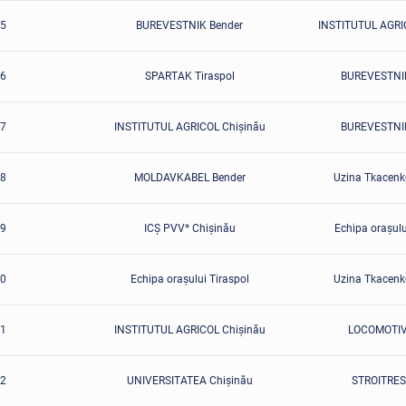
5
BUREVESTNIK Bender
INSTITUTUL AGRI
6
SPARTAK Tiraspol
BUREVESTNIK
7
INSTITUTUL AGRICOL Chişinău
BUREVESTNIK
8
MOLDAVKABEL Bender
Uzina Tkacenk
9
ICŞ PVV* Chişinău
Echipa oraşulu
0
Echipa oraşului Tiraspol
Uzina Tkacenk
1
INSTITUTUL AGRICOL Chişinău
LOCOMOTIVA
2
UNIVERSITATEA Chişinău
STROITREST