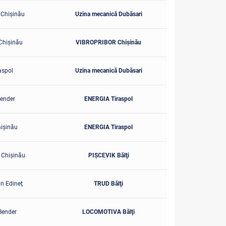
Chişinău
Uzina mecanică Dubăsari
hişinău
VIBROPRIBOR Chişinău
aspol
Uzina mecanică Dubăsari
ender
ENERGIA Tiraspol
işinău
ENERGIA Tiraspol
Chişinău
PIŞCEVIK Bălţi
in Edineţ
TRUD Bălţi
Bender
LOCOMOTIVA Bălţi