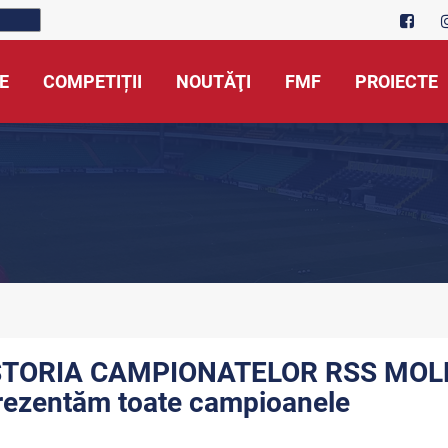
E
COMPETIȚII
NOUTĂŢI
FMF
PROIECTE
STORIA CAMPIONATELOR RSS MOL
rezentăm toate campioanele