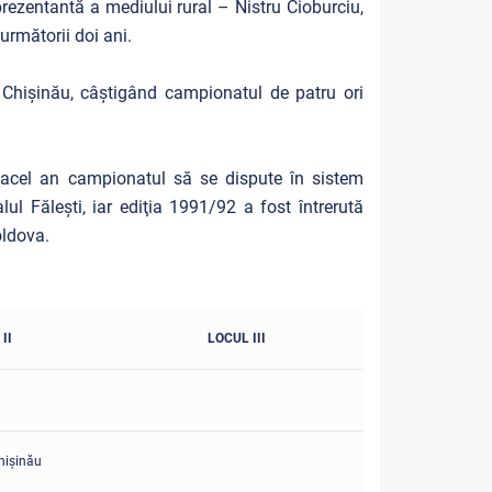
prezentantă a mediului rural – Nistru Cioburciu,
următorii doi ani.
 Chişinău, câştigând campionatul de patru ori
 acel an campionatul să se dispute în sistem
l Făleşti, iar ediţia 1991/92 a fost întrerută
oldova.
II
LOCUL III
işinău