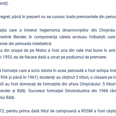
anţi).
regret, până în prezent nu se cunosc toate premiantele din perioa
aţia care a întrerut hegemonia dinamoviştilor din Chişin
estnik Bender, în componenţa căreia evoluau fotbalişti care
iei din perioada interbelică.
a din oraşul de pe Nistru a fost una din cele mai bune în anii 
i 1953, ea de fiecare dată a urcat pe podiumul de premiere.
ă formaţie care a scris istorie în acea perioadă a fost echipa Inst
1954 şi până în 1961) studenţii au obţinut 3 titluri, o clasare pe l
’60 au fost dominaţi de formaţiile din afara Chişinăului: 5 titluri
ender şi Bălţi. Succesul formaţiei Stroiindustria din 1966 ră
lui Bălţi.
72, pentru prima dată titlul de campioană a RSSM a fost câşti