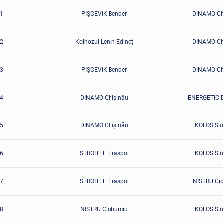
1
PIŞCEVIK Bender
DINAMO Ch
2
Kolhozul Lenin Edineţ
DINAMO Ch
3
PIŞCEVIK Bender
DINAMO Ch
4
DINAMO Chişinău
ENERGETIC D
5
DINAMO Chişinău
KOLOS Slo
6
STROITEL Tiraspol
KOLOS Slo
7
STROITEL Tiraspol
NISTRU Cio
8
NISTRU Cioburciu
KOLOS Slo