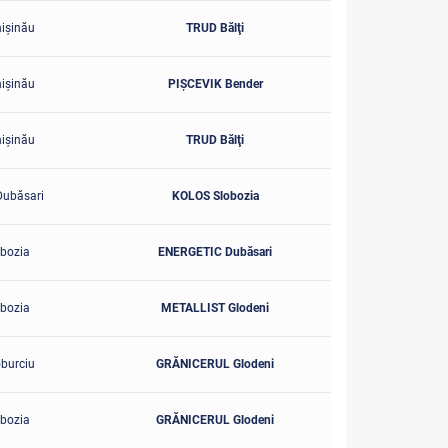
işinău
TRUD Bălţi
işinău
PIŞCEVIK Bender
işinău
TRUD Bălţi
ubăsari
KOLOS Slobozia
bozia
ENERGETIC Dubăsari
bozia
METALLIST Glodeni
burciu
GRĂNICERUL Glodeni
bozia
GRĂNICERUL Glodeni