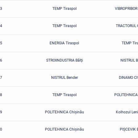
3
TEMP Tiraspol
VIBROPRIBOR 
4
TEMP Tiraspol
TRACTORUL C
5
ENERGIA Tiraspol
TEMP Tir
6
STROIINDUSTRIA Bălţi
NISTRUL B
7
NISTRUL Bender
DINAMO Ch
8
TEMP Tiraspol
POLITEHNICA 
9
POLITEHNICA Chişinău
Kolhozul Len
0
POLITEHNICA Chişinău
PIŞCEVIK 