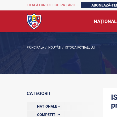
FII ALĂTURI DE ECHIPA ȚĂRII
ABONEAZĂ-TE!
NAȚIONAL
PRINCIPALA
/
NOUTĂŢI
/
ISTORIA FOTBALULUI
CATEGORII
I
p
NAȚIONALE
COMPETIȚII