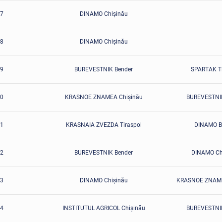
7
DINAMO Chişinău
8
DINAMO Chişinău
9
BUREVESTNIK Bender
SPARTAK Ti
0
KRASNOE ZNAMEA Chişinău
BUREVESTNIK
1
KRASNAIA ZVEZDA Tiraspol
DINAMO B
2
BUREVESTNIK Bender
DINAMO Ch
3
DINAMO Chişinău
KRASNOE ZNAME
4
INSTITUTUL AGRICOL Chişinău
BUREVESTNIK