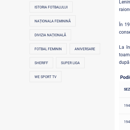
Lenin
ISTORIA FOTBALULUI
raion
NAȚIONALA FEMININĂ
În 19
cons
DIVIZIA NAȚIONALĂ
La în
FOTBAL FEMININ
ANIVERSARE
toamn
după 
SHERIFF
SUPER LIGA
Podi
WE SPORT TV
SE
194
194