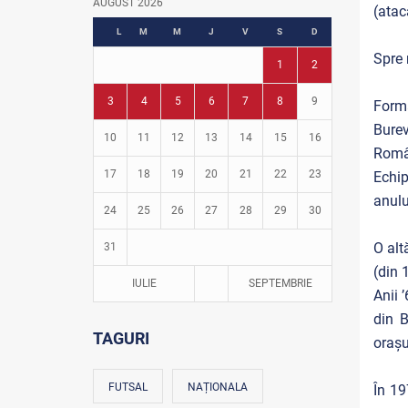
AUGUST 2026
(atac
Fotbal în grădinițe
L
M
M
J
V
S
D
Spre 
1
2
3
4
5
6
7
8
9
Form
Burev
10
11
12
13
14
15
16
Român
17
18
19
20
21
22
23
Echip
anulu
24
25
26
27
28
29
30
O alt
31
(din 
IULIE
SEPTEMBRIE
Anii 
din B
TAGURI
oraşu
FUTSAL
NAȚIONALA
În 19