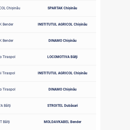
COL Chişinău
SPARTAK Chişinău
 Bender
INSTITUTUL AGRICOL Chişinău
 Bender
DINAMO Chişinău
o Tiraspol
LOCOMOTIVA Bălţi
i Tiraspol
INSTITUTUL AGRICOL Chişinău
o Tiraspol
DINAMO Chişinău
 Bălţi
STROITEL Dubăsari
 Bălţi
MOLDAVKABEL Bender