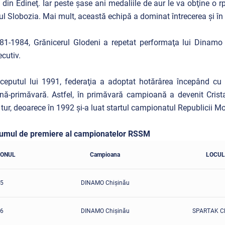
 din Edineţ. Iar peste şase ani medaliile de aur le va obţine o r
ul Slobozia. Mai mult, această echipă a dominat întrecerea şi în 
81-1984, Grănicerul Glodeni a repetat performaţa lui Dinamo
ecutiv.
ceputul lui 1991, federaţia a adoptat hotărârea începând cu
ă-primăvară. Astfel, în primăvară campioană a devenit Cristalu
tur, deoarece în 1992 şi-a luat startul campionatul Republicii M
umul de premiere al campionatelor RSSM
ZONUL
Campioana
LOCUL 
5
DINAMO Chişinău
6
DINAMO Chişinău
SPARTAK Ch