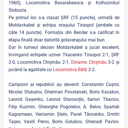
1960), Locomotiva Basarabeasca și Kolhoznikul
Slobozia.
Pe primul loc s-a clasat ȘRF (15 puncte), urmată de
Moldavkabel și echipa orașului Tiraspol (ambele cu
câte 14 puncte). Formația din Bender s-a calificat în
etapa finală doar datorită golaverajului mai bun.
Dar în turneul decisiv Moldavkabel a jucat excelent,
învingand echipele uzinei Tkacenko Tiraspol 2-1, ȘRF
2-0, Locomotiva Chișinău 2-1,
Dinamo Chișinău
3-2 și
jucând la egalitate cu
Locomotiva Bălți
2-2.
Campioni ai republicii au devenit: Constantin Cușnir,
Nicolai Stukalov, Gherman Povstanski, Boris Kazakov,
Leonid Gașenko, Leonid Starosoțki, Ilarion Tkaciov,
Filip Kuzmin, Gheorghe Pogorelov, A. Belov, Spartak
Kagramean, Veniamin Ștein, Pavel Tâncenko, Dmitri
Tașev, Vasili Perov, Boris Golubov, Ghenadi Pavlov.