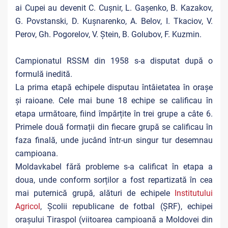
ai Cupei au devenit C. Cușnir, L. Gașenko, B. Kazakov,
G. Povstanski, D. Kușnarenko, A. Belov, I. Tkaciov, V.
Perov, Gh. Pogorelov, V. Ștein, B. Golubov, F. Kuzmin.
Campionatul RSSM din 1958 s-a disputat după o
formulă inedită.
La prima etapă echipele disputau întâietatea în orașe
și raioane. Cele mai bune 18 echipe se calificau în
etapa următoare, fiind împărțite în trei grupe a câte 6.
Primele două formații din fiecare grupă se calificau în
faza finală, unde jucând într-un singur tur desemnau
campioana.
Moldavkabel fără probleme s-a calificat în etapa a
doua, unde conform sorților a fost repartizată în cea
mai puternică grupă, alături de echipele
Institutului
Agricol
, Școlii republicane de fotbal (ȘRF), echipei
orașului Tiraspol (viitoarea campioană a Moldovei din