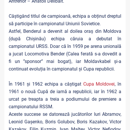
Antrenor – Anatoli Delibalt.
Câștigând titlul de campioană, echipa a obținut dreptul
să participe în campionatul Uniunii Sovietice.
Astfel, Benderul a devenit al doilea oraș din Moldova
(după Chișinău) echipa căruia a debutat în
campionatul URSS. Doar că în 1959 pe arena unională
a jucat Locomotiva Bender (Calea ferată s-a dovedit a
fi un ”sponsor” mai bogat), iar Moldavkabel și-a
continuat evoluția în campionatul și Cupa republicii.
În 1961 și 1962 echipa a câștigat
Cupa Moldovei
, în
1961 o nouă Cupă de iarnă a republicii, iar în 1962 a
urcat pe treapta a treia a podiumului de premiere a
campionatului RSSM.
Aceste succese se datorează jucătorilor Iuri Abramov,
Leonid Gașenko, Boris Golubov, Boris Kazakov, Victor
Kazakov, Filip Kuzmin, Ivan Malțev, Victor Nefiodov,