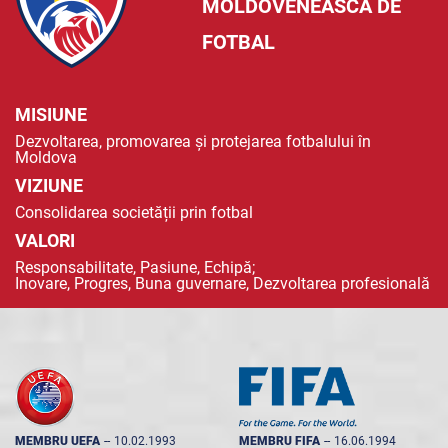
MOLDOVENEASCĂ DE
FOTBAL
MISIUNE
Dezvoltarea, promovarea și protejarea fotbalului în
Moldova
VIZIUNE
Consolidarea societății prin fotbal
VALORI
Responsabilitate, Pasiune, Echipă;
Inovare, Progres, Buna guvernare, Dezvoltarea profesională
MEMBRU UEFA
--
10.02.1993
MEMBRU FIFA
--
16.06.1994