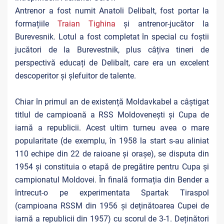
Antrenor a fost numit Anatoli Delibalt, fost portar la
formațiile
Traian Tighina
și antrenor-jucător la
Burevesnik. Lotul a fost completat în special cu foștii
jucători de la Burevestnik, plus câțiva tineri de
perspectivă educați de Delibalt, care era un excelent
descoperitor și șlefuitor de talente.
Chiar în primul an de existență Moldavkabel a câștigat
titlul de campioană a RSS Moldovenești și Cupa de
iarnă a republicii. Acest ultim turneu avea o mare
popularitate (de exemplu, în 1958 la start s-au aliniat
110 echipe din 22 de raioane și orașe), se disputa din
1954 și constituia o etapă de pregătire pentru Cupa și
campionatul Moldovei. În finală formația din Bender a
întrecut-o pe experimentata Spartak Tiraspol
(campioana RSSM din 1956 și deținătoarea Cupei de
iarnă a republicii din 1957) cu scorul de 3-1. Deținători