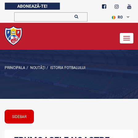
ABONEAZĂ-TE!
RO
Togg
navig
PRINCIPALA
/
NOUTĂŢI
/
ISTORIA FOTBALULUI
SIDEBAR