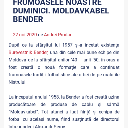
FRUMOASELE NOASTRE
DUMINICI. MOLDAVKABEL
BENDER
22 noi 2020
de
Andrei Prodan
După ce la sfârșitul lui 1957 și-a încetat existența
Burevestnik Bender
, una din cele mai bune echipe din
Moldova de la sfârșitul anilor ’40 – anii ’50, în oraș a
fost creată o nouă formație care a continuat
frumoasele tradiții fotbalistice ale urbei de pe malurile
Nistrului.
La începutul anului 1958, la Bender a fost creată uzina
producătoare de produse de cablu și sârmă
”Moldavkabel”. Tot atunci a luat ființă și echipa de
fotbal cu același nume, fiind susținută de directorul
întreprinderii Alexandr Serov.