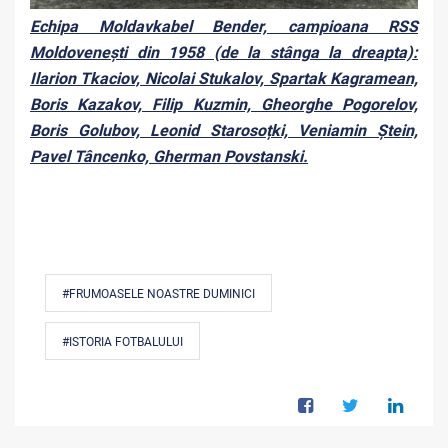
Echipa Moldavkabel Bender, campioana RSS
Moldovenești din 1958 (de la stânga la dreapta):
Ilarion Tkaciov, Nicolai Stukalov, Spartak Kagramean,
Boris Kazakov, Filip Kuzmin, Gheorghe Pogorelov,
Boris Golubov, Leonid Starosoțki, Veniamin Ștein,
Pavel Tâncenko, Gherman Povstanski.
#FRUMOASELE NOASTRE DUMINICI
#ISTORIA FOTBALULUI