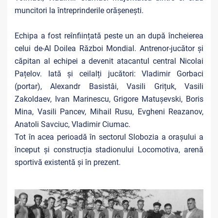
muncitori la întreprinderile orășenești.
Echipa a fost reînființată peste un an după încheierea
celui de-Al Doilea Război Mondial. Antrenor-jucător și
căpitan al echipei a devenit atacantul central Nicolai
Pațelov. Iată și ceilalți jucători: Vladimir Gorbaci
(portar), Alexandr Basistâi, Vasili Grițuk, Vasili
Zakoldaev, Ivan Marinescu, Grigore Matușevski, Boris
Mina, Vasili Pancev, Mihail Rusu, Evgheni Reazanov,
Anatoli Savciuc, Vladimir Ciumac.
Tot în acea perioadă în sectorul Slobozia a orașului a
început și construcția stadionului Locomotiva, arenă
sportivă existentă și în prezent.