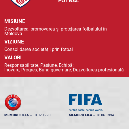
FOTBAL
MISIUNE
Dezvoltarea, promovarea și protejarea fotbalului în
Moldova
VIZIUNE
Consolidarea societății prin fotbal
VALORI
Responsabilitate, Pasiune, Echipă;
Inovare, Progres, Buna guvernare, Dezvoltarea profesională
MEMBRU UEFA
--
10.02.1993
MEMBRU FIFA
--
16.06.1994