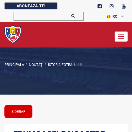
ABONEAZĂ-TE!
RO
Togg
navig
PRINCIPALA
/
NOUTĂŢI
/
ISTORIA FOTBALULUI
SIDEBAR