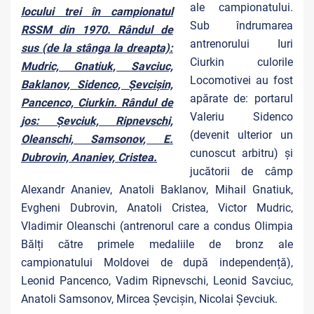
ale campionatului.
locului trei în campionatul
Sub îndrumarea
RSSM din 1970. Rândul de
antrenorului Iuri
sus (de la stânga la dreapta):
Ciurkin culorile
Mudric, Gnatiuk, Savciuc,
Locomotivei au fost
Baklanov, Sidenco, Șevcișin,
apărate de: portarul
Pancenco, Ciurkin. Rândul de
Valeriu Sidenco
jos: Șevciuk, Ripnevschi,
(devenit ulterior un
Oleanschi, Samsonov, E.
cunoscut arbitru) și
Dubrovin, Ananiev, Cristea.
jucătorii de câmp
Alexandr Ananiev, Anatoli Baklanov, Mihail Gnatiuk,
Evgheni Dubrovin, Anatoli Cristea, Victor Mudric,
Vladimir Oleanschi (antrenorul care a condus Olimpia
Bălți către primele medaliile de bronz ale
campionatului Moldovei de după independență),
Leonid Pancenco, Vadim Ripnevschi, Leonid Savciuc,
Anatoli Samsonov, Mircea Șevcișin, Nicolai Șevciuk.