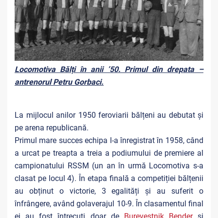
Locomotiva Bălți în anii ’50. Primul din drepata –
antrenorul Petru Gorbaci.
La mijlocul anilor 1950 feroviarii bălțeni au debutat și
pe arena republicană.
Primul mare succes echipa l-a înregistrat în 1958, când
a urcat pe treapta a treia a podiumului de premiere al
campionatului RSSM (un an în urmă Locomotiva s-a
clasat pe locul 4). În etapa finală a competiției bălțenii
au obținut o victorie, 3 egalități și au suferit o
înfrângere, având golaverajul 10-9. În clasamentul final
ei au fost întrecuți doar de
Burevestnik Bender
și