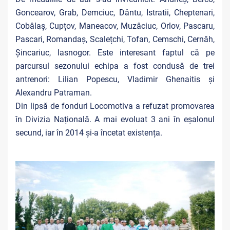
Goncearov, Grab, Demciuc, Dântu, Istratii, Cheptenari,
Cobâlaș, Cupțov, Maneacov, Muzâciuc, Orlov, Pascaru,
Pascari, Romandaș, Scalețchi, Tofan, Cemschi, Cernâh,
Șincariuc, Iasnogor. Este interesant faptul că pe
parcursul sezonului echipa a fost condusă de trei
antrenori: Lilian Popescu, Vladimir Ghenaitis și
Alexandru Patraman.
Din lipsă de fonduri Locomotiva a refuzat promovarea
în Divizia Națională. A mai evoluat 3 ani în eșalonul
secund, iar în 2014 și-a încetat existența.