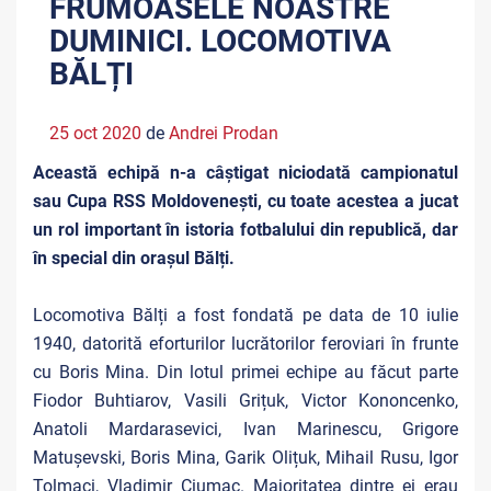
FRUMOASELE NOASTRE
DUMINICI. LOCOMOTIVA
BĂLȚI
25 oct 2020
de
Andrei Prodan
Această echipă n-a câștigat niciodată campionatul
sau Cupa RSS Moldovenești, cu toate acestea a jucat
un rol important în istoria fotbalului din republică, dar
în special din orașul Bălți.
Locomotiva Bălți a fost fondată pe data de 10 iulie
1940, datorită eforturilor lucrătorilor feroviari în frunte
cu Boris Mina. Din lotul primei echipe au făcut parte
Fiodor Buhtiarov, Vasili Grițuk, Victor Kononcenko,
Anatoli Mardarasevici, Ivan Marinescu, Grigore
Matușevski, Boris Mina, Garik Olițuk, Mihail Rusu, Igor
Tolmaci, Vladimir Ciumac. Majoritatea dintre ei erau