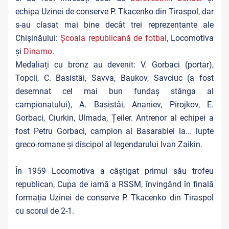
echipa Uzinei de conserve P. Tkacenko din Tiraspol, dar
s-au clasat mai bine decât trei reprezentante ale
Chișinăului:
Școala republicană de fotbal
, Locomotiva
și
Dinamo
.
Medaliați cu bronz au devenit: V. Gorbaci (portar),
Topcii, C. Basistâi, Savva, Baukov, Savciuc (a fost
desemnat cel mai bun fundaș stânga al
campionatului), A. Basistâi, Ananiev, Pirojkov, E.
Gorbaci, Ciurkin, Ulmada, Țeiler. Antrenor al echipei a
fost Petru Gorbaci, campion al Basarabiei la... lupte
greco-romane și discipol al legendarului Ivan Zaikin.
În 1959 Locomotiva a câștigat primul său trofeu
republican, Cupa de iarnă a RSSM, învingând în finală
formația Uzinei de conserve P. Tkacenko din Tiraspol
cu scorul de 2-1.