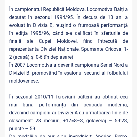
În campionatul Republicii Moldova, Locomotiva Bălți a
debutat în sezonul 1994/95. În decurs de 13 ani a
evoluat în Divizia B, reușind o frumoasă performanță
în ediția 1995/96, când s-a calificat în sferturile de
finală ale Cupei Moldovei, fiind întrecută de
reprezentanta Diviziei Naționale, Spumante Cricova, 1-
2 (acasă) și 0-6 (în deplasare).
În 2007 Locomotiva a devenit campioana Seriei Nord a
Diviziei B, promovând în eșalonul secund al fotbalului
moldovenesc.
În sezonul 2010/11 feroviarii bălțeni au obținut cea
mai bună performanță din perioada modernă,
devenind campioni ai Diviziei A cu următoarea linie de
clasament: 28 meciuri, +17=8–3, golaveraj – 59:23,
puncte – 59.
De medaliile de aur s-au învrednicit: Andrieș, Berco,