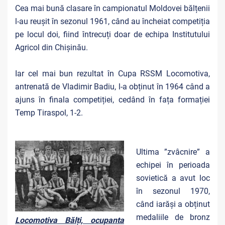
Cea mai bună clasare în campionatul Moldovei bălțenii
l-au reușit în sezonul 1961, când au încheiat competiția
pe locul doi, fiind întrecuți doar de echipa Institutului
Agricol din Chișinău.
Iar cel mai bun rezultat în Cupa RSSM Locomotiva,
antrenată de Vladimir Badiu, l-a obținut în 1964 când a
ajuns în finala competiției, cedând în fața formației
Temp Tiraspol, 1-2.
Ultima ”zvâcnire” a
echipei în perioada
sovietică a avut loc
în sezonul 1970,
când iarăși a obținut
medaliile de bronz
Locomotiva Bălți, ocupanta