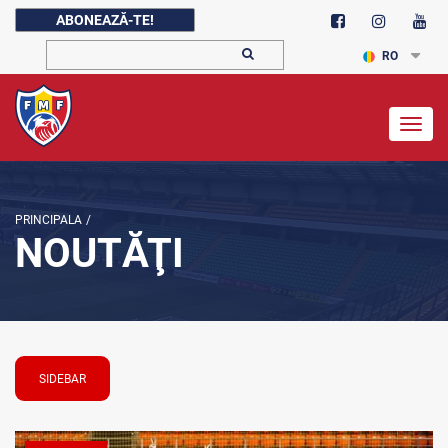
ABONEAZĂ-TE!
RO
Togg
navig
PRINCIPALA
/
NOUTĂŢI
SIDEBAR