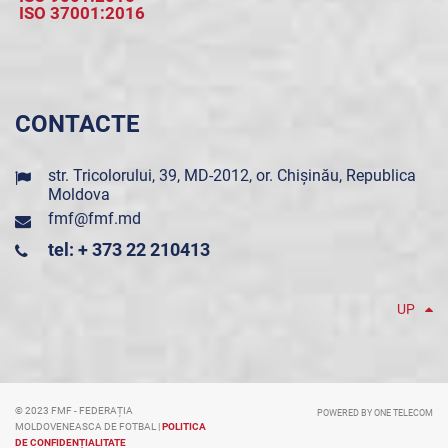
ISO 37001:2016
CONTACTE
str. Tricolorului, 39, MD-2012, or. Chișinău, Republica
Moldova
fmf@fmf.md
tel: + 373 22 210413
UP
© 2023 FMF - FEDERAȚIA
POWERED BY ONE TELECOM
MOLDOVENEASCA DE FOTBAL |
POLITICA
DE CONFIDENȚIALITATE