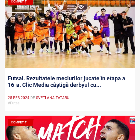
COMPETIȚII
Futsal. Rezultatele meciurilor jucate în etapa a
16-a. Clic Media câștigă derbyul cu...
25 FEB 2024
DE
SVETLANA TATARU
#Futsal
COMPETIȚII