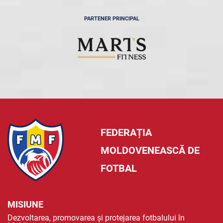
PARTENER PRINCIPAL
FEDERAȚIA
MOLDOVENEASCĂ DE
FOTBAL
MISIUNE
Dezvoltarea, promovarea și protejarea fotbalului în