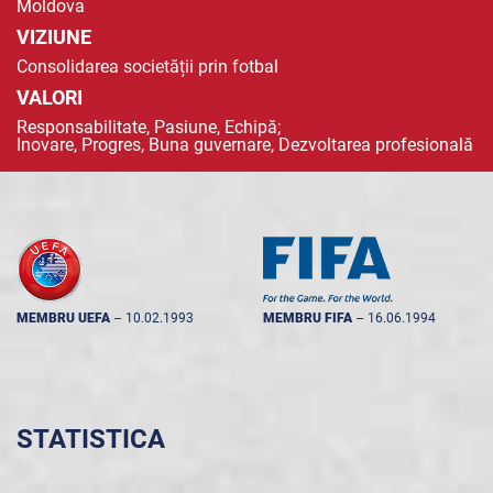
Moldova
VIZIUNE
Consolidarea societății prin fotbal
VALORI
Responsabilitate, Pasiune, Echipă;
Inovare, Progres, Buna guvernare, Dezvoltarea profesională
MEMBRU UEFA
--
10.02.1993
MEMBRU FIFA
--
16.06.1994
STATISTICA