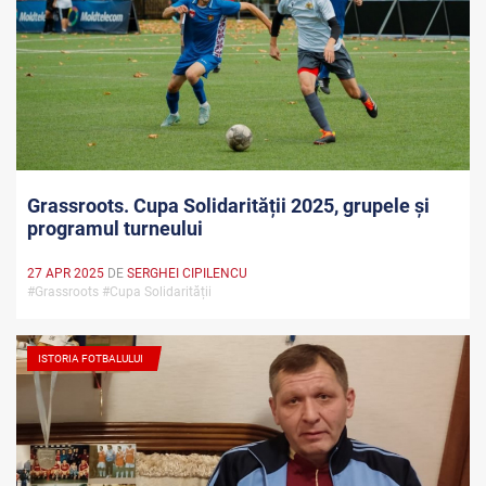
Grassroots. Cupa Solidarității 2025, grupele și
programul turneului
27 APR 2025
DE
SERGHEI CIPILENCU
#Grassroots #Cupa Solidarității
ISTORIA FOTBALULUI