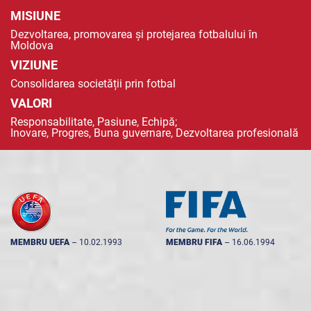
MISIUNE
Dezvoltarea, promovarea și protejarea fotbalului în
Moldova
VIZIUNE
Consolidarea societății prin fotbal
VALORI
Responsabilitate, Pasiune, Echipă;
Inovare, Progres, Buna guvernare, Dezvoltarea profesională
MEMBRU UEFA
--
10.02.1993
MEMBRU FIFA
--
16.06.1994