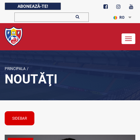
ABONEAZĂ-TE!
RO
Togg
navig
PRINCIPALA
/
NOUTĂŢI
SIDEBAR