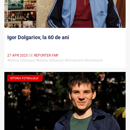
Igor Dolgariov, la 60 de ani
27 APR 2025
DE
REPORTER FMF
#Istoria fotbalului #Istoria fotbalului #Aniversare #Aniversare
ISTORIA FOTBALULUI