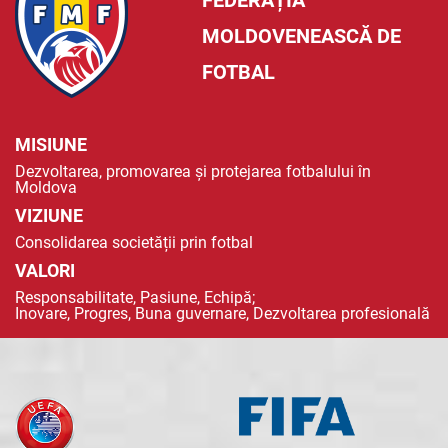
FEDERAȚIA
MOLDOVENEASCĂ DE
FOTBAL
MISIUNE
Dezvoltarea, promovarea și protejarea fotbalului în
Moldova
VIZIUNE
Consolidarea societății prin fotbal
VALORI
Responsabilitate, Pasiune, Echipă;
Inovare, Progres, Buna guvernare, Dezvoltarea profesională