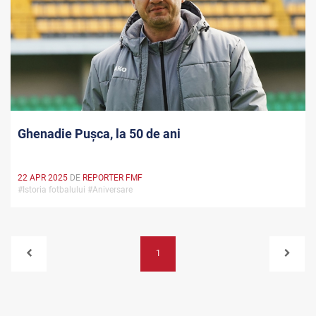
Ghenadie Pușca, la 50 de ani
22 APR 2025
DE
REPORTER FMF
#Istoria fotbalului #Aniversare
1