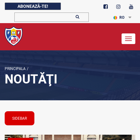
ABONEAZĂ-TE!
RO
Togg
navig
PRINCIPALA
/
NOUTĂŢI
SIDEBAR