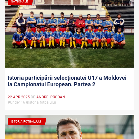
NAȚIONALE
Istoria participării selecționatei U17 a Moldovei
la Campionatul European. Partea 2
22 APR 2025
DE
ANDREI PRODAN
#Under 16 #Istoria fotbalului
ISTORIA FOTBALULUI