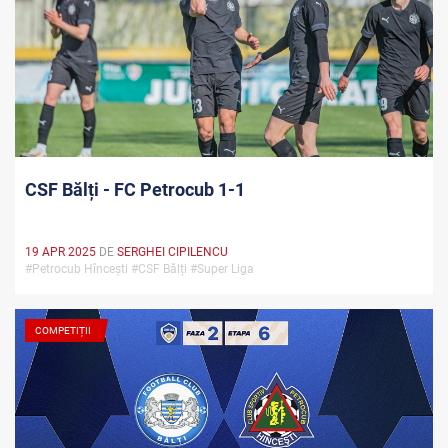
CSF Bălți - FC Petrocub 1-1
19 APR 2025
DE
SERGHEI CIPILENCU
#Petrocub Hîncești #CSF Bălți #Super Liga
COMPETIȚII