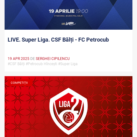
LIVE. Super Liga. CSF Bălți - FC Petrocub
19 APR 2025
DE
SERGHEI CIPILENCU
#CSF Bălți #Petrocub Hîncești #Super Liga
COMPETIȚII