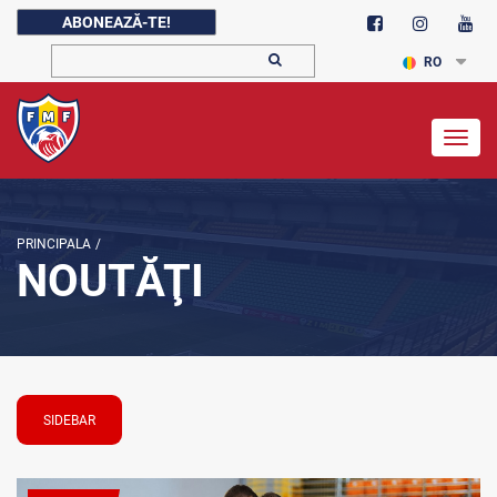
ABONEAZĂ-TE!
RO
Togg
navig
PRINCIPALA
/
NOUTĂŢI
SIDEBAR