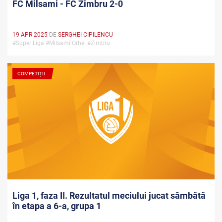
FC Milsami - FC Zimbru 2-0
19 APR 2025
DE
SERGHEI CIPILENCU
#Super Liga #Milsami Orhei #Zimbru
COMPETIȚII
Liga 1, faza II. Rezultatul meciului jucat sâmbătă
în etapa a 6-a, grupa 1