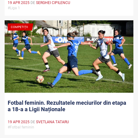
19 APR 2025
DE
SERGHEI CIPILENCU
#Liga 1
COMPETIȚII
Fotbal feminin. Rezultatele meciurilor din etapa
a 18-a a Ligii Naționale
19 APR 2025
DE
SVETLANA TATARU
#Fotbal feminin