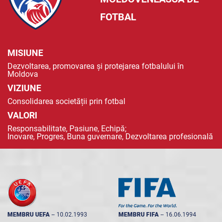
FOTBAL
MISIUNE
Dezvoltarea, promovarea și protejarea fotbalului în
Moldova
VIZIUNE
Consolidarea societății prin fotbal
VALORI
Responsabilitate, Pasiune, Echipă;
Inovare, Progres, Buna guvernare, Dezvoltarea profesională
MEMBRU UEFA
--
10.02.1993
MEMBRU FIFA
--
16.06.1994