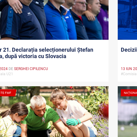
 21. Declarația selecționerului Ștefan
Decizi
a, după victoria cu Slovacia
2024
DE
SERGHEI CIPILENCU
13 IUN 2
nala U21
#Comisia
CTE FMF
NAȚION