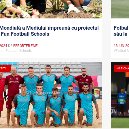
Mondială a Mediului împreună cu proiectul
Fotbal
Fun Football Schools
său la
2024
DE
REPORTER FMF
13 IUN 2
un Football Schools
#Fotbal 
TIȚII
NAȚION