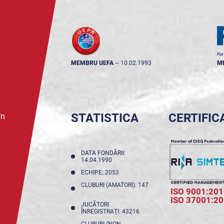
MEMBRU UEFA
--
10.02.1993
M
STATISTICA
CERTIFIC
în
DATA FONDĂRII:
14.04.1990
ECHIPE: 2053
CLUBURI (AMATORI): 147
ISO 9001:201
ISO 37001:2
JUCĂTORI
ÎNREGISTRAŢI: 43216
CLUBURI (NON-