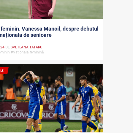
 feminin. Vanessa Manoil, despre debutul
 naționala de senioare
024
DE
SVETLANA TATARU
feminin #Naționala feminină
ALE