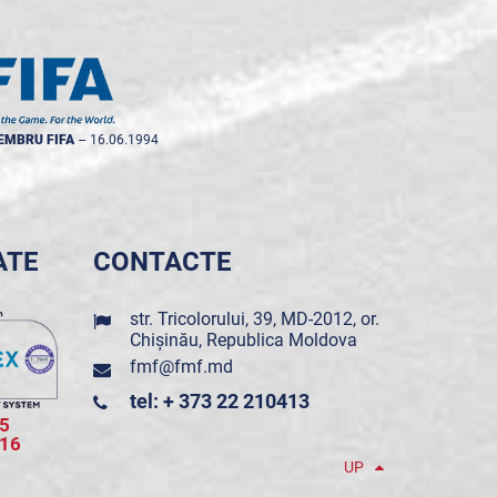
EMBRU FIFA
--
16.06.1994
ATE
CONTACTE
str. Tricolorului, 39, MD-2012, or.
Chișinău, Republica Moldova
fmf@fmf.md
tel: + 373 22 210413
5
016
UP