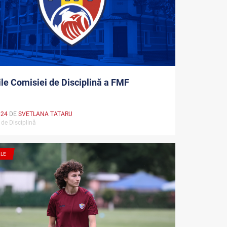
ile Comisiei de Disciplină a FMF
024
DE
SVETLANA TATARU
 de Disciplină
ALE