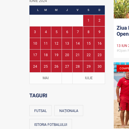
IUNIE 2024
Fotbal în grădinițe
L
M
M
J
V
S
D
1
2
Ziua 
3
4
5
6
7
8
9
Open 
10
11
12
13
14
15
16
13 IUN 
#Open F
17
18
19
20
21
22
23
24
25
26
27
28
29
30
COMPE
MAI
IULIE
TAGURI
FUTSAL
NAȚIONALA
ISTORIA FOTBALULUI