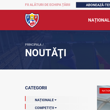
FII ALĂTURI DE ECHIPA ȚĂRII
ABONEAZĂ-TE!
NAȚIONAL
PRINCIPALA
/
NOUTĂŢI
CATEGORII
NAȚIO
NAȚIONALE
COMPETIȚII