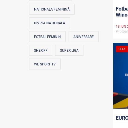
Fotba
NAȚIONALA FEMININĂ
Winn
DIVIZIA NAȚIONALĂ
13 IUN 
#Fotbal
FOTBAL FEMININ
ANIVERSARE
UEFA
SHERIFF
SUPER LIGA
WE SPORT TV
EURO 