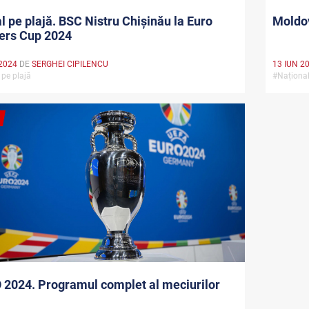
Moldov
l pe plajă. BSC Nistru Chișinău la Euro
ers Cup 2024
13 IUN 2
2024
DE
SERGHEI CIPILENCU
#Națion
 pe plajă
2024. Programul complet al meciurilor