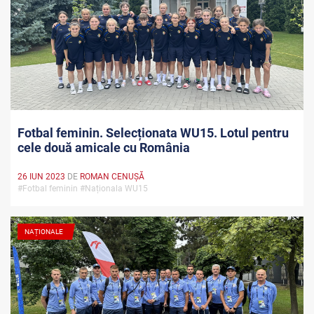
Fotbal feminin. Selecționata WU15. Lotul pentru
cele două amicale cu România
26 IUN 2023
DE
ROMAN CENUȘĂ
#Fotbal feminin #Naționala WU15
NAȚIONALE