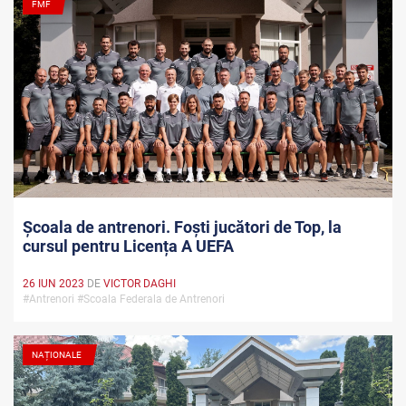
FMF
Școala de antrenori. Foști jucători de Top, la
cursul pentru Licența A UEFA
26 IUN 2023
DE
VICTOR DAGHI
#Antrenori #Scoala Federala de Antrenori
NAȚIONALE