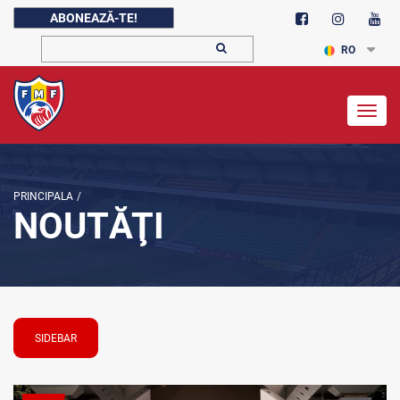
ABONEAZĂ-TE!
RO
Togg
navig
PRINCIPALA
/
NOUTĂŢI
SIDEBAR