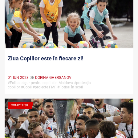
Ziua Copiilor este în fiecare zi!
01 IUN 2023
DE
DORINA GHERGANOV
#Fotbal sigur pentru copiii din Moldova #protecția
copiilor #Copii #proiecte FMF #Fotbal în școli
COMPETIȚII