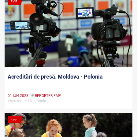
FMF
Acreditări de presă. Moldova - Polonia
01 IUN 2023
DE
REPORTER FMF
#Acreditare #Naționala
FMF