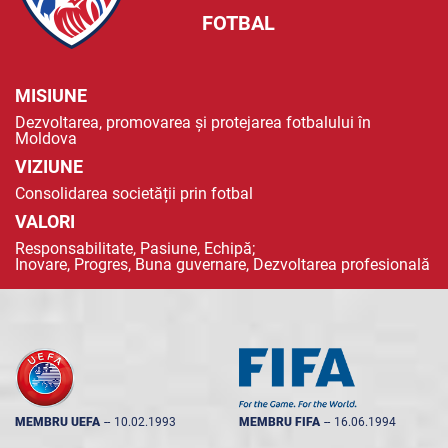
FOTBAL
MISIUNE
Dezvoltarea, promovarea și protejarea fotbalului în
Moldova
VIZIUNE
Consolidarea societății prin fotbal
VALORI
Responsabilitate, Pasiune, Echipă;
Inovare, Progres, Buna guvernare, Dezvoltarea profesională
MEMBRU UEFA
--
10.02.1993
MEMBRU FIFA
--
16.06.1994