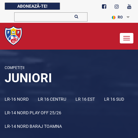
ABONEAZĂ-TE!
RO
Togg
navig
COMPETIȚII
JUNIORI
LR-16 NORD
LR 16 CENTRU
LR 16 EST
LR 16 SUD
LR-14 NORD PLAY OFF 25/26
LR-14 NORD BARAJ TOAMNA