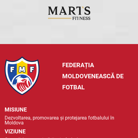
FEDERAȚIA
MOLDOVENEASCĂ DE
FOTBAL
MISIUNE
Dezvoltarea, promovarea și protejarea fotbalului în
Moldova
VIZIUNE