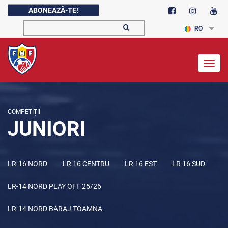
ABONEAZĂ-TE!
RO
Togg
navig
COMPETIȚII
JUNIORI
LR-16 NORD
LR 16 CENTRU
LR 16 EST
LR 16 SUD
LR-14 NORD PLAY OFF 25/26
LR-14 NORD BARAJ TOAMNA