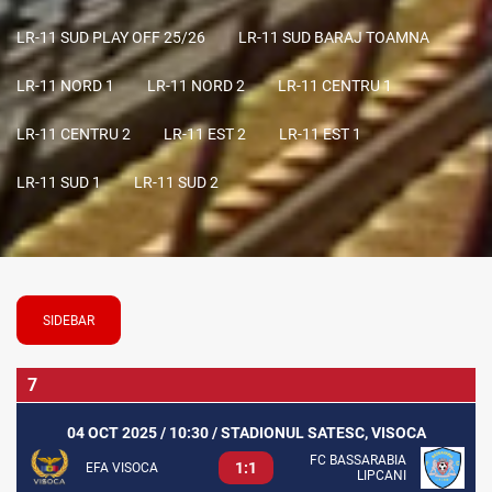
LR-11 SUD PLAY OFF 25/26
LR-11 SUD BARAJ TOAMNA
LR-11 NORD 1
LR-11 NORD 2
LR-11 CENTRU 1
LR-11 CENTRU 2
LR-11 EST 2
LR-11 EST 1
LR-11 SUD 1
LR-11 SUD 2
SIDEBAR
7
04 OCT 2025 / 10:30 / STADIONUL SATESC, VISOCA
FC BASSARABIA
1:1
EFA VISOCA
LIPCANI