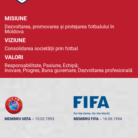
MISIUNE
Dezvoltarea, promovarea și protejarea fotbalului în
Moldova
VIZIUNE
Consolidarea societății prin fotbal
VALORI
Responsabilitate, Pasiune, Echipă;
Inovare, Progres, Buna guvernare, Dezvoltarea profesională
MEMBRU UEFA
--
10.02.1993
MEMBRU FIFA
--
16.06.1994