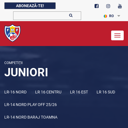
ABONEAZĂ-TE!
RO
Togg
navig
COMPETIȚII
JUNIORI
LR-16 NORD
LR 16 CENTRU
LR 16 EST
LR 16 SUD
LR-14 NORD PLAY OFF 25/26
LR-14 NORD BARAJ TOAMNA