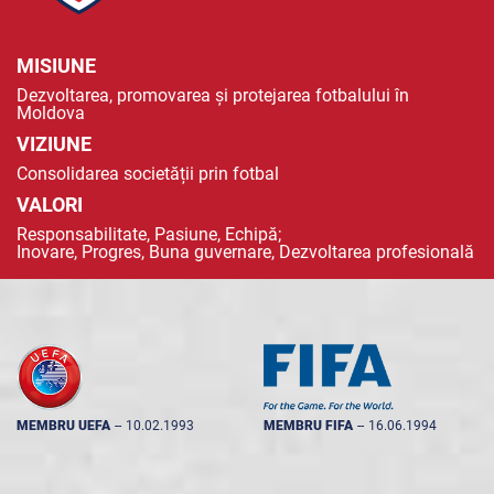
MISIUNE
Dezvoltarea, promovarea și protejarea fotbalului în
Moldova
VIZIUNE
Consolidarea societății prin fotbal
VALORI
Responsabilitate, Pasiune, Echipă;
Inovare, Progres, Buna guvernare, Dezvoltarea profesională
MEMBRU UEFA
--
10.02.1993
MEMBRU FIFA
--
16.06.1994