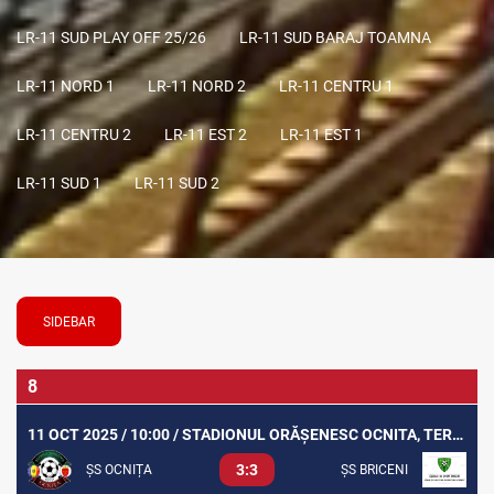
LR-11 SUD PLAY OFF 25/26
LR-11 SUD BARAJ TOAMNA
LR-11 NORD 1
LR-11 NORD 2
LR-11 CENTRU 1
LR-11 CENTRU 2
LR-11 EST 2
LR-11 EST 1
LR-11 SUD 1
LR-11 SUD 2
SIDEBAR
8
11 OCT 2025 / 10:00 / STADIONUL ORĂȘENESC OCNITA, TEREN SINTETIC
3:3
ȘS OCNIȚA
ȘS BRICENI