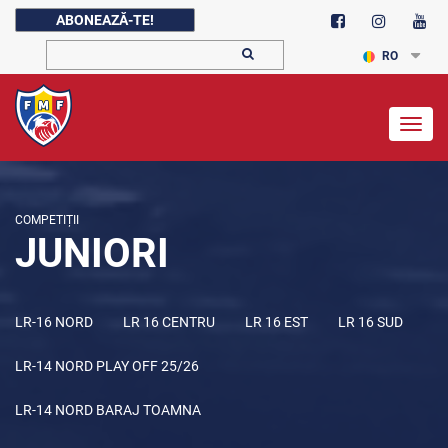
ABONEAZĂ-TE!
RO
Togg
navig
COMPETIȚII
JUNIORI
LR-16 NORD
LR 16 CENTRU
LR 16 EST
LR 16 SUD
LR-14 NORD PLAY OFF 25/26
LR-14 NORD BARAJ TOAMNA