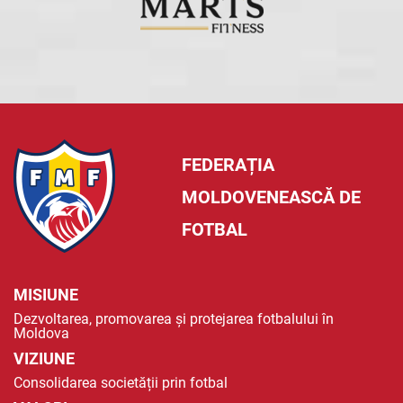
FEDERAȚIA
MOLDOVENEASCĂ DE
FOTBAL
MISIUNE
Dezvoltarea, promovarea și protejarea fotbalului în
Moldova
VIZIUNE
Consolidarea societății prin fotbal