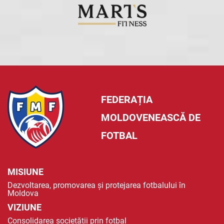
FEDERAȚIA
MOLDOVENEASCĂ DE
FOTBAL
MISIUNE
Dezvoltarea, promovarea și protejarea fotbalului în
Moldova
VIZIUNE
Consolidarea societății prin fotbal