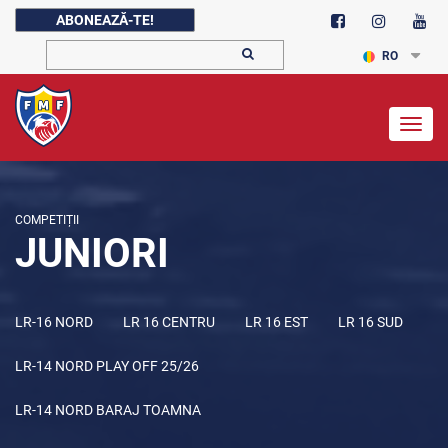
ABONEAZĂ-TE!
RO
Togg
navig
COMPETIȚII
JUNIORI
LR-16 NORD
LR 16 CENTRU
LR 16 EST
LR 16 SUD
LR-14 NORD PLAY OFF 25/26
LR-14 NORD BARAJ TOAMNA