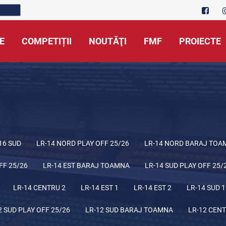
E
COMPETIȚII
NOUTĂŢI
FMF
PROIECTE
16 SUD
LR-14 NORD PLAY OFF 25/26
LR-14 NORD BARAJ TOA
FF 25/26
LR-14 EST BARAJ TOAMNA
LR-14 SUD PLAY OFF 25/
LR-14 CENTRU 2
LR-14 EST 1
LR-14 EST 2
LR-14 SUD 1
2 SUD PLAY OFF 25/26
LR-12 SUD BARAJ TOAMNA
LR-12 CENT