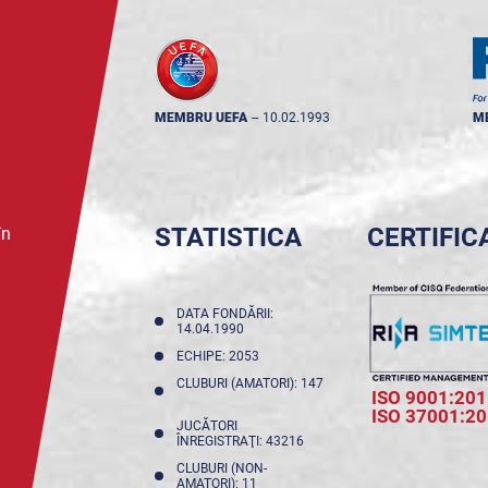
MEMBRU UEFA
--
10.02.1993
M
STATISTICA
CERTIFIC
în
DATA FONDĂRII:
14.04.1990
ECHIPE: 2053
CLUBURI (AMATORI): 147
ISO 9001:201
ISO 37001:2
JUCĂTORI
ÎNREGISTRAŢI: 43216
CLUBURI (NON-
AMATORI): 11