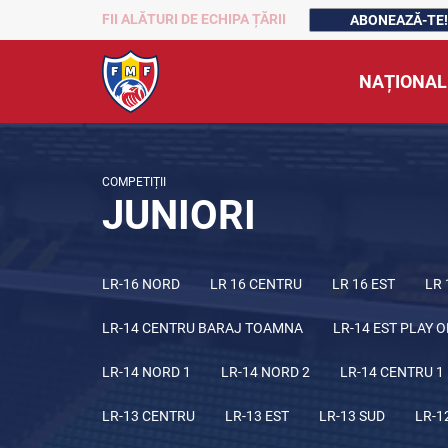
FII ALĂTURI DE ECHIPA ȚĂRII
ABONEAZĂ-TE!
NAȚIONAL
COMPETIȚII
JUNIORI
LR-16 NORD
LR 16 CENTRU
LR 16 EST
LR 
LR-14 CENTRU BARAJ TOAMNA
LR-14 EST PLAY O
LR-14 NORD 1
LR-14 NORD 2
LR-14 CENTRU 1
LR-13 CENTRU
LR-13 EST
LR-13 SUD
LR-1