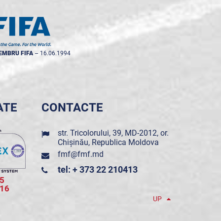
EMBRU FIFA
--
16.06.1994
ATE
CONTACTE
str. Tricolorului, 39, MD-2012, or.
Chișinău, Republica Moldova
fmf@fmf.md
tel: + 373 22 210413
5
016
UP