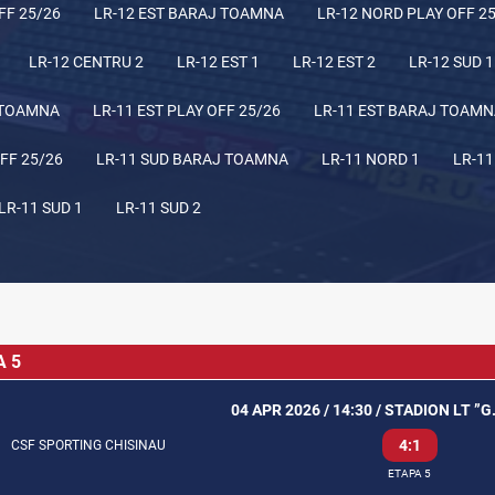
FF 25/26
LR-12 EST BARAJ TOAMNA
LR-12 NORD PLAY OFF 2
LR-12 CENTRU 2
LR-12 EST 1
LR-12 EST 2
LR-12 SUD 1
 TOAMNA
LR-11 EST PLAY OFF 25/26
LR-11 EST BARAJ TOAM
FF 25/26
LR-11 SUD BARAJ TOAMNA
LR-11 NORD 1
LR-11
LR-11 SUD 1
LR-11 SUD 2
A 5
04 APR 2026 / 14:30 / STADION LT ”
4:1
CSF SPORTING CHISINAU
ETAPA 5