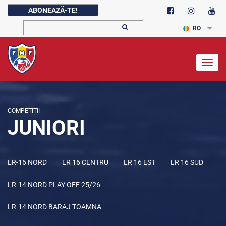
ABONEAZĂ-TE!
RO
Togg
navig
COMPETIȚII
JUNIORI
LR-16 NORD
LR 16 CENTRU
LR 16 EST
LR 16 SUD
LR-14 NORD PLAY OFF 25/26
LR-14 NORD BARAJ TOAMNA