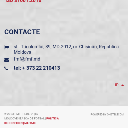
ISO 37001:2016
CONTACTE
str. Tricolorului, 39, MD-2012, or. Chișinău, Republica
Moldova
fmf@fmf.md
tel: + 373 22 210413
UP
© 2023 FMF - FEDERAȚIA
POWERED BY ONE TELECOM
MOLDOVENEASCA DE FOTBAL |
POLITICA
DE CONFIDENȚIALITATE