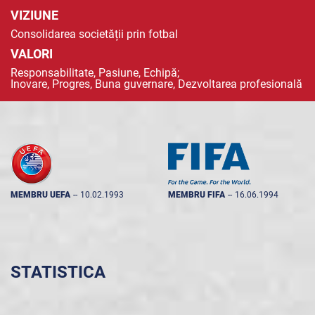
VIZIUNE
Consolidarea societății prin fotbal
VALORI
Responsabilitate, Pasiune, Echipă;
Inovare, Progres, Buna guvernare, Dezvoltarea profesională
MEMBRU UEFA
--
10.02.1993
MEMBRU FIFA
--
16.06.1994
STATISTICA