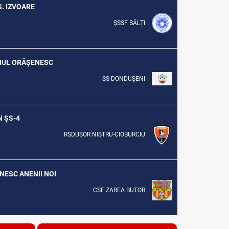
S. IZVOARE
ȘSSF BĂLȚI
ONUL ORĂȘENESC
ȘS DONDUȘENI
N ȘS-4
RSDUȘOR NISTRU-CIOBURCIU
ENESC ANENII NOI
CSF ZAREA BUTOR