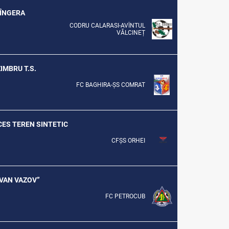
SÎNGERA
CODRU CALARASI-AVÎNTUL
VĂLCINEȚ
ZIMBRU T.S.
FC BAGHIRA-ȘS COMRAT
CCES TEREN SINTETIC
CFȘS ORHEI
”IVAN VAZOV”
FC PETROCUB