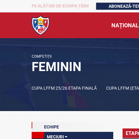
FII ALĂTURI DE ECHIPA ȚĂRII
ABONEAZĂ-TE!
NAȚIONAL
COMPETIȚII
FEMININ
CUPA LFFM 25/26 ETAPA FINALĂ
CUPA LFFM (ET
ECHIPE
ETAP
MECIURI