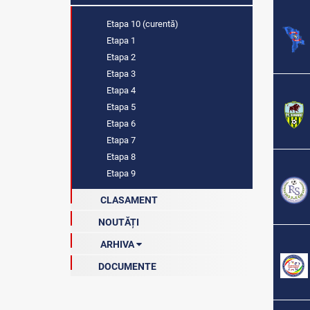
Etapa 10 (curentă)
Etapa 1
Etapa 2
Etapa 3
Etapa 4
Etapa 5
Etapa 6
Etapa 7
Etapa 8
Etapa 9
CLASAMENT
NOUTĂȚI
ARHIVA
DOCUMENTE
Ediția 2023-2024
Sezonul 2023-2024
Faza 1