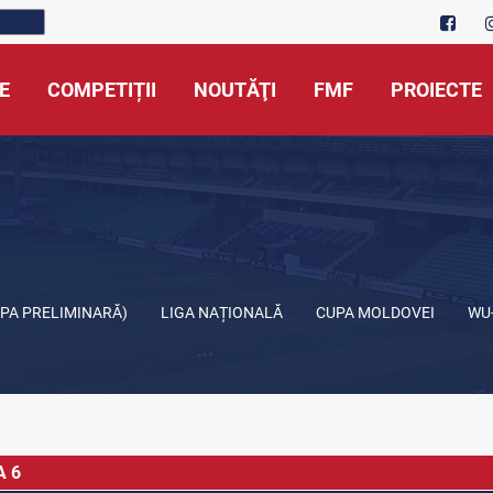
E
COMPETIȚII
NOUTĂŢI
FMF
PROIECTE
APA PRELIMINARĂ)
LIGA NAȚIONALĂ
CUPA MOLDOVEI
WU
A 6