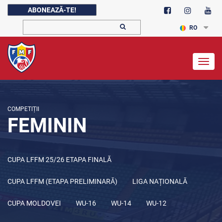
ABONEAZĂ-TE!
RO
Togg
navig
COMPETIȚII
FEMININ
CUPA LFFM 25/26 ETAPA FINALĂ
CUPA LFFM (ETAPA PRELIMINARĂ)
LIGA NAȚIONALĂ
CUPA MOLDOVEI
WU-16
WU-14
WU-12