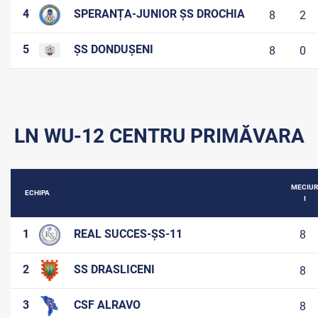
4
SPERANȚA-JUNIOR ȘS DROCHIA
8
2
5
ȘS DONDUȘENI
8
0
LN WU-12 CENTRU PRIMĂVARA
MECIUR
ECHIPA
I
1
REAL SUCCES-ȘS-11
8
2
SS DRASLICENI
8
3
CSF ALRAVO
8