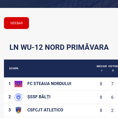
SIDEBAR
LN WU-12 NORD PRIMĂVARA
MECIUR
VICTOR
ECHIPA
I
II
1
FC STEAUA NORDULUI
8
7
2
ȘSSF BĂLȚI
8
6
3
CSFCJT ATLETICO
8
2