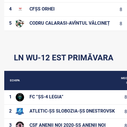
4
CFȘS ORHEI
8
5
CODRU CALARASI-AVÎNTUL VĂLCINEȚ
8
LN WU-12 EST PRIMĂVARA
MEC
ECHIPA
I
1
FC ”ȘS-4 LEGIA”
8
2
ATLETIC-ȘS SLOBOZIA-ȘS DNESTROVSK
8
3
CSF ANENII NOI 2020-ȘS ANENII NOI
8