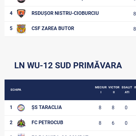
4
RSDUȘOR NISTRU-CIOBURCIU
8
5
CSF ZAREA BUTOR
8
LN WU-12 SUD PRIMĂVARA
MECIUR
VICTOR
EGALIT
I
ECHIPA
I
II
ATI
1
ȘS TARACLIA
8
8
0
2
FC PETROCUB
8
6
0