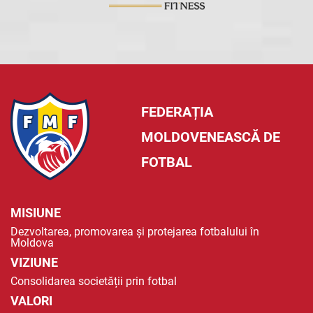
FEDERAȚIA
MOLDOVENEASCĂ DE
FOTBAL
MISIUNE
Dezvoltarea, promovarea și protejarea fotbalului în
Moldova
VIZIUNE
Consolidarea societății prin fotbal
VALORI