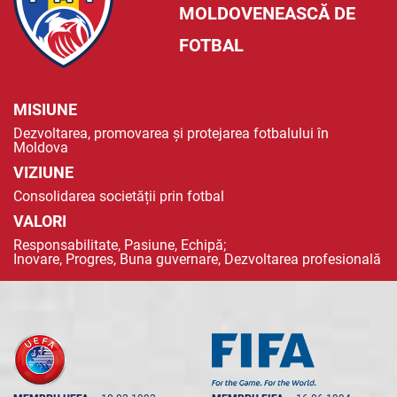
MOLDOVENEASCĂ DE
FOTBAL
MISIUNE
Dezvoltarea, promovarea și protejarea fotbalului în
Moldova
VIZIUNE
Consolidarea societății prin fotbal
VALORI
Responsabilitate, Pasiune, Echipă;
Inovare, Progres, Buna guvernare, Dezvoltarea profesională