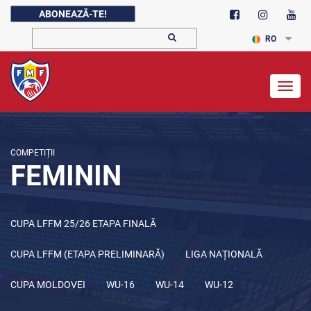
ABONEAZĂ-TE!
RO
Togg
navig
COMPETIȚII
FEMININ
CUPA LFFM 25/26 ETAPA FINALĂ
CUPA LFFM (ETAPA PRELIMINARĂ)
LIGA NAȚIONALĂ
CUPA MOLDOVEI
WU-16
WU-14
WU-12