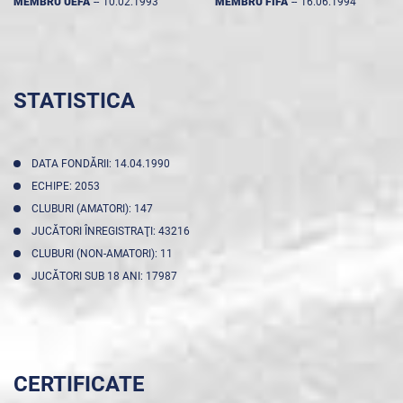
MEMBRU UEFA
--
10.02.1993
MEMBRU FIFA
--
16.06.1994
STATISTICA
DATA FONDĂRII: 14.04.1990
ECHIPE: 2053
CLUBURI (AMATORI): 147
JUCĂTORI ÎNREGISTRAŢI: 43216
CLUBURI (NON-AMATORI): 11
JUCĂTORI SUB 18 ANI: 17987
CERTIFICATE