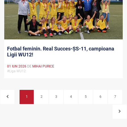
Fotbal feminin. Real Succes-ȘS-11, campioana
Ligii WU12!
01 IUN 2026
DE
MIHAI PURICE
#Liga WU12
1
2
3
4
5
6
7