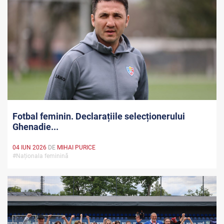
Fotbal feminin. Declarațiile selecționerului
Ghenadie...
04 IUN 2026
DE
MIHAI PURICE
#Naționala feminină