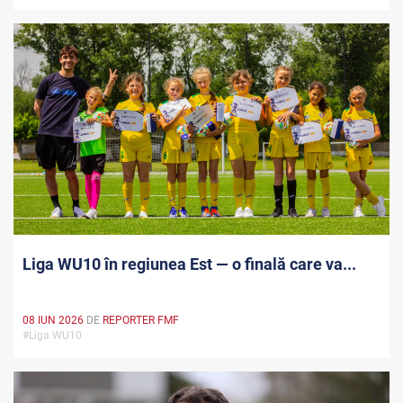
Liga WU10 în regiunea Est — o finală care va...
08 IUN 2026
DE
REPORTER FMF
#Liga WU10