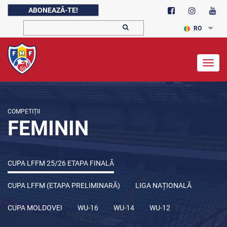
ABONEAZĂ-TE!
RO
Togg
navig
COMPETIȚII
FEMININ
CUPA LFFM 25/26 ETAPA FINALĂ
CUPA LFFM (ETAPA PRELIMINARĂ)
LIGA NAȚIONALĂ
CUPA MOLDOVEI
WU-16
WU-14
WU-12