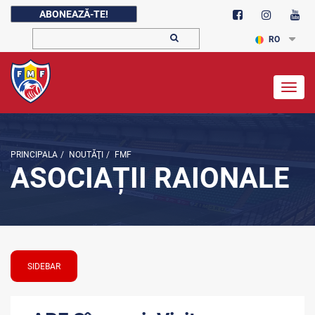
ABONEAZĂ-TE!
RO
Togg
navig
PRINCIPALA
/
NOUTĂŢI
/
FMF
ASOCIAȚII RAIONALE
SIDEBAR