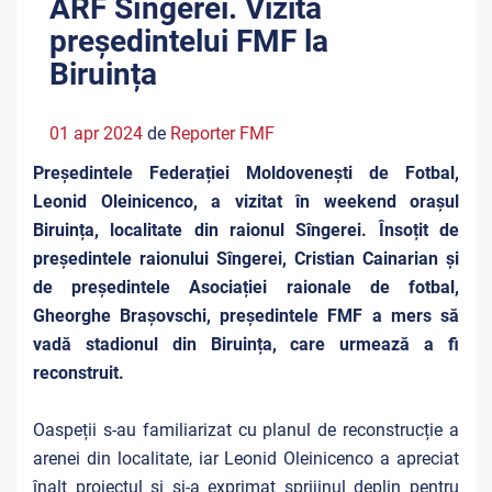
ARF Sîngerei. Vizita
președintelui FMF la
Biruința
01 apr 2024
de
Reporter FMF
Președintele Federației Moldovenești de Fotbal,
Leonid Oleinicenco, a vizitat în weekend orașul
Biruința, localitate din raionul Sîngerei. Însoțit de
președintele raionului Sîngerei, Cristian Cainarian și
de președintele Asociației raionale de fotbal,
Gheorghe Brașovschi, președintele FMF a mers să
vadă stadionul din Biruința, care urmează a fi
reconstruit.
Oaspeții s-au familiarizat cu planul de reconstrucție a
arenei din localitate, iar Leonid Oleinicenco a apreciat
înalt proiectul și și-a exprimat sprijinul deplin pentru