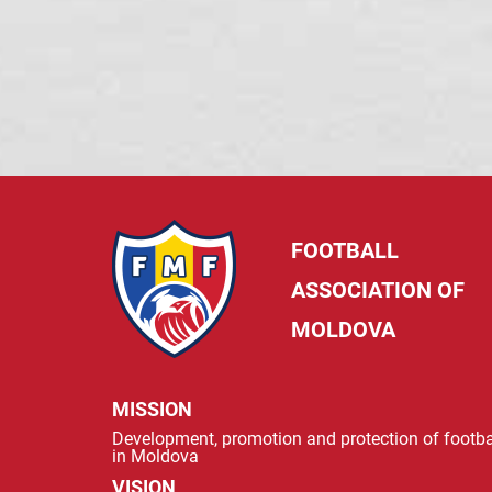
FOOTBALL
ASSOCIATION OF
MOLDOVA
MISSION
Development, promotion and protection of footba
in Moldova
VISION