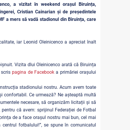
enco, a vizitat în weekend orașul Biruința,
Sîngerei, Cristian Cainarian și de președintele
MF a mers să vadă stadionul din Biruința, care
alitate, iar Leonid Oleinicenco a apreciat înalt
nuit. Vizita dlui Oleinicenco arată că Biruința
 scris
pagina de Facebook
a primăriei orașului
construcția stadionului nostru. Acum avem toate
și confortabil. Ce urmează? Ne așteaptă multă
umentele necesare, să organizăm licitații și să
 pentru că avem: sprijinul Federației de Fotbal
orința de a face orașul nostru mai bun, cel mai
 centrul fotbalului!”, se spune în comunicatul