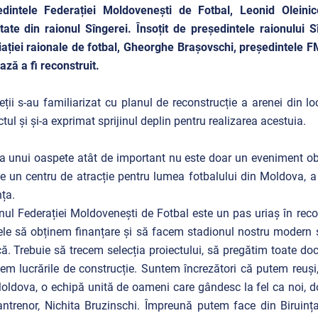
edintele Federației Moldovenești de Fotbal, Leonid Oleinic
itate din raionul Sîngerei. Însoțit de președintele raionului 
ației raionale de fotbal, Gheorghe Brașovschi, președintele F
ză a fi reconstruit.
ții s-au familiarizat cu planul de reconstrucție a arenei din loc
ctul și și-a exprimat sprijinul deplin pentru realizarea acestuia.
ta unui oaspete atât de important nu este doar un eveniment obiș
e un centru de atracție pentru lumea fotbalului din Moldova, a
nța.
inul Federației Moldovenești de Fotbal este un pas uriaș în re
le să obținem finanțare și să facem stadionul nostru modern 
. Trebuie să trecem selecția proiectului, să pregătim toate doc
em lucrările de construcție. Suntem încrezători că putem reuși,
oldova, o echipă unită de oameni care gândesc la fel ca noi, d
ntrenor, Nichita Bruzinschi. Împreună putem face din Biruința