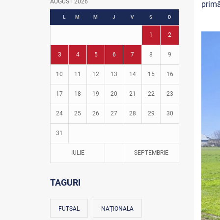
AUGUST 2026
primă
Fotbal în grădinițe
L
M
M
J
V
S
D
1
2
3
4
5
6
7
8
9
10
11
12
13
14
15
16
17
18
19
20
21
22
23
24
25
26
27
28
29
30
31
IULIE
SEPTEMBRIE
TAGURI
FUTSAL
NAȚIONALA