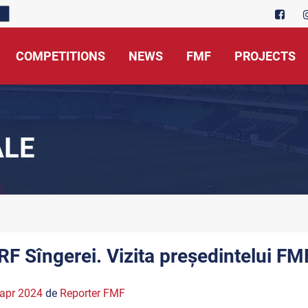
COMPETITIONS
NEWS
FMF
PROJECTS
ALE
RF Sîngerei. Vizita președintelui FMF
apr 2024
de
Reporter FMF