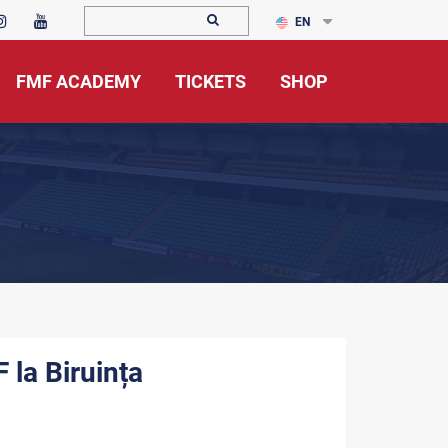
EN
FMF ACADEMY
TICKETS
SHOP
 la Biruința