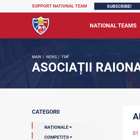
SUPPORT NATIONAL TEAM
SUBSCRIBE!
NATIONAL TEAMS
MAIN
/
NEWS
/
FMF
ASOCIAȚII RAION
CATEGORII
A
NAȚIONALE
01 
COMPETIȚII