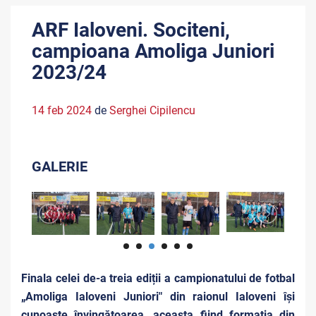
ARF Ialoveni. Sociteni,
campioana Amoliga Juniori
2023/24
14 feb 2024
de
Serghei Cipilencu
GALERIE
Finala celei de-a treia ediții a campionatului de fotbal
„Amoliga Ialoveni Juniori" din raionul Ialoveni își
cunoaște învingătoarea, aceasta fiind formația din