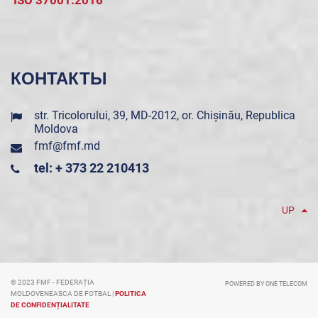
КОНТАКТЫ
str. Tricolorului, 39, MD-2012, or. Chișinău, Republica
Moldova
fmf@fmf.md
tel: + 373 22 210413
UP
© 2023 FMF - FEDERAȚIA
POWERED BY ONE TELECOM
MOLDOVENEASCA DE FOTBAL |
POLITICA
DE CONFIDENȚIALITATE