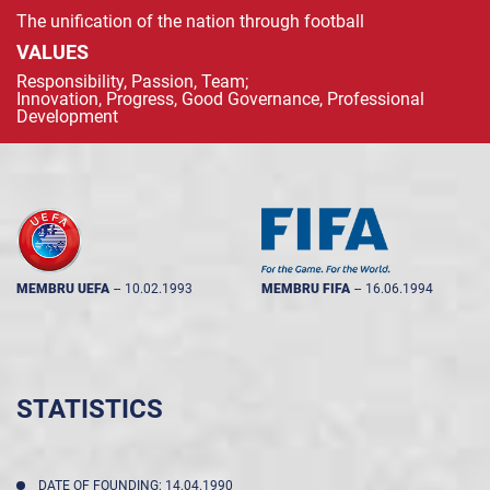
The unification of the nation through football
VALUES
Responsibility, Passion, Team;
Innovation, Progress, Good Governance, Professional
Development
MEMBRU UEFA
--
10.02.1993
MEMBRU FIFA
--
16.06.1994
STATISTICS
DATE OF FOUNDING: 14.04.1990