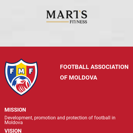
FOOTBALL ASSOCIATION
OF MOLDOVA
MISSION
Development, promotion and protection of football in
Moldova
VISION