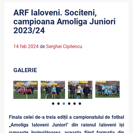
ARF Ialoveni. Sociteni,
campioana Amoliga Juniori
2023/24
14 feb 2024
de
Serghei Cipilencu
GALERIE
Finala celei de-a treia ediții a campionatului de fotbal
„Amoliga Ialoveni Juniori" din raionul Ialoveni își
cunoaște învingătoarea, aceasta fiind formația din