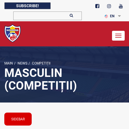
SUBSCRIBE!
EN
Togg
navig
MAIN
/
NEWS
/
COMPETIȚII
MASCULIN
(COMPETIȚII)
SIDEBAR