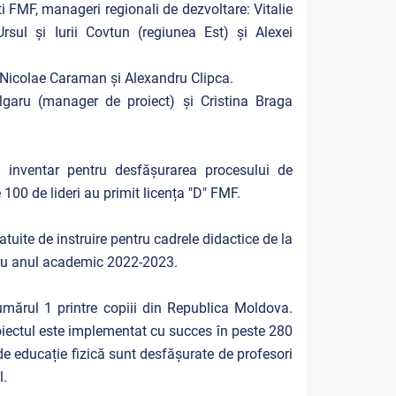
ști FMF, manageri regionali de dezvoltare: Vitalie
rsul și Iurii Covtun (regiunea Est) și Alexei
 Nicolae Caraman și Alexandru Clipca.
garu (manager de proiect) și Cristina Braga
și inventar pentru desfășurarea procesului de
100 de lideri au primit licența "D" FMF.
tuite de instruire pentru cadrele didactice de la
entru anul academic 2022-2023.
umărul 1 printre copiii din Republica Moldova.
proiectul este implementat cu succes în peste 280
r de educație fizică sunt desfășurate de profesori
l.