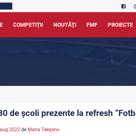
E
COMPETIȚII
NOUTĂŢI
FMF
PROIECTE
80 de școli prezente la refresh ”Fotba
 aug 2022
de
Maria Teeşanu