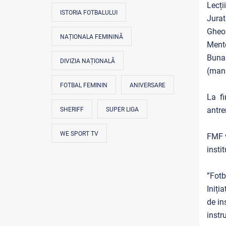
Lecți
ISTORIA FOTBALULUI
Jurat
Gheor
NAȚIONALA FEMININĂ
Mento
Buna
DIVIZIA NAȚIONALĂ
(man
FOTBAL FEMININ
ANIVERSARE
La fi
antre
SHERIFF
SUPER LIGA
WE SPORT TV
FMF v
insti
”Fotb
Iniți
de in
instr