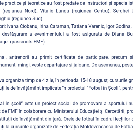
ile practice și teoretice au fost predate de instructori și speciali
 (regiunea Nord), Vitalie Lungu (regiunea Centru), Serghei U
ghiu (regiunea Sud).
ri: Ivana Ciobanu, Irina Caraman, Tatiana Varenic, Igor Godina,
 desfășurare a evenimentului a fost asigurata de Diana Bul
ager grassroots FMF).
nal, antrenorii au primit certificate de participare, precum 
nament: mingi, veste departajare și jaloane. De asemenea, peste 
a organiza timp de 4 zile, în perioada 15-18 august, cursurile gra
tuțiile de învățământ implicate în proiectul ”Fotbal în Școli”, p
al în școli” este un proiect social de promovare a sportului n
at de FMF în colaborare cu Ministerului Educației și Cercetării, 
stituții de învățământ din țară. Orele de fotbal în cadrul lecțiilo
uiți la cursurile organizate de Federația Moldovenească de Fotba