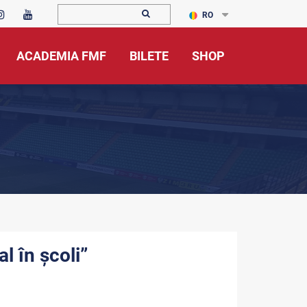
RO
ACADEMIA FMF
BILETE
SHOP
l în școli”