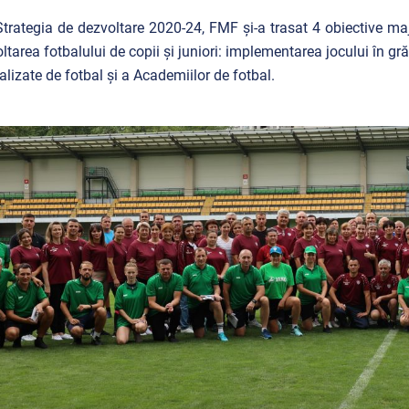
Strategia de dezvoltare 2020-24, FMF și-a trasat 4 obiective maj
ltarea fotbalului de copii și juniori: implementarea jocului în grădi
alizate de fotbal și a Academiilor de fotbal.