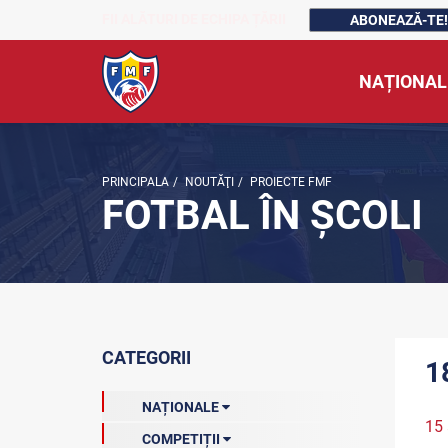
FII ALĂTURI DE ECHIPA ȚĂRII
ABONEAZĂ-TE!
NAȚIONAL
PRINCIPALA
/
NOUTĂŢI
/
PROIECTE FMF
FOTBAL ÎN ȘCOLI
CATEGORII
1
NAȚIONALE
15
COMPETIȚII