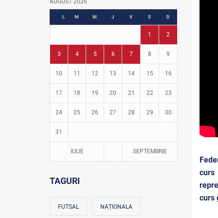
AUGUST 2026
Fotbal în grădinițe
L
M
M
J
V
S
D
1
2
3
4
5
6
7
8
9
10
11
12
13
14
15
16
17
18
19
20
21
22
23
24
25
26
27
28
29
30
31
IULIE
SEPTEMBRIE
Feder
curs
TAGURI
repre
curs 
FUTSAL
NAȚIONALA