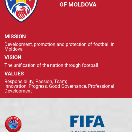
OF MOLDOVA
MISSION
Development, promotion and protection of football in
Moldova
VISION
The unification of the nation through football
VALUES
Responsibility, Passion, Team;
Innovation, Progress, Good Governance, Professional
Development