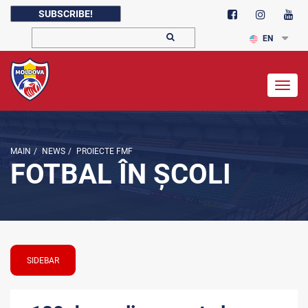
SUBSCRIBE!
EN
Togg
navig
MAIN
/
NEWS
/
PROIECTE FMF
FOTBAL ÎN ȘCOLI
SIDEBAR