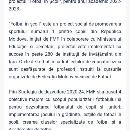
proiectul ”Fotbal în Școli”, pentru anul academic 2022-
2023.
”Fotbal în școli” este un proiect social de promovare a
sportului numărul 1 printre copiii din Republica
Moldova. Inițiat de FMF în colaborare cu Ministerului
Educației și Cercetării, proiectul este implementat cu
succes în peste 280 de instituții de învățământ din
țară. Orele de fotbal în cadrul lecțiilor de educație fizică
sunt desfășurate de profesori instruiți la cursurile
organizate de Federația Moldovenească de Fotbal.
Prin Strategia de dezvoltare 2020-24, FMF și-a trasat 4
obiective majore cu scopul popularizării fotbalului și
pentru dezvoltarea fotbalului de copii și juniori:
implementarea jocului în grădinițe, lecțiile de fotbal în
școli, crearea claselor specializate de fotbal și a
Academiilor de fotbal.