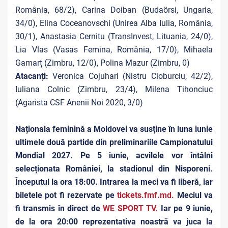
România, 68/2), Carina Doiban (Budaörsi, Ungaria,
34/0), Elina Coceanovschi (Unirea Alba Iulia, România,
30/1), Anastasia Cernitu (TransInvest, Lituania, 24/0),
Lia Vlas (Vasas Femina, România, 17/0), Mihaela
Gamarț (Zimbru, 12/0), Polina Mazur (Zimbru, 0)
Atacanți:
Veronica Cojuhari (Nistru Cioburciu, 42/2),
Iuliana Colnic (Zimbru, 23/4), Milena Tihonciuc
(Agarista CSF Anenii Noi 2020, 3/0)
Naționala feminină a Moldovei va susține în luna iunie
ultimele două partide din preliminariile Campionatului
Mondial 2027. Pe 5 iunie, acvilele vor întâlni
selecționata României, la stadionul din Nisporeni.
Începutul la ora 18:00. Intrarea la meci va fi liberă, iar
biletele pot fi rezervate pe
tickets.fmf.md.
Meciul va
fi transmis în direct de
WE SPORT TV.
Iar pe 9 iunie,
de la ora 20:00 reprezentativa noastră va juca la