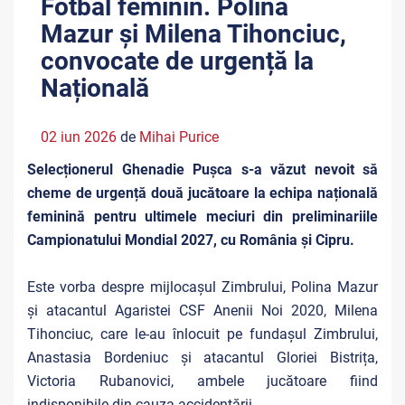
Fotbal feminin. Polina
Mazur și Milena Tihonciuc,
convocate de urgență la
Națională
02 iun 2026
de
Mihai Purice
Selecționerul Ghenadie Pușca s-a văzut nevoit să
cheme de urgență două jucătoare la echipa națională
feminină pentru ultimele meciuri din preliminariile
Campionatului Mondial 2027, cu România și Cipru.
Este vorba despre mijlocașul Zimbrului, Polina Mazur
și atacantul Agaristei CSF Anenii Noi 2020, Milena
Tihonciuc, care le-au înlocuit pe fundașul Zimbrului,
Anastasia Bordeniuc și atacantul Gloriei Bistrița,
Victoria Rubanovici, ambele jucătoare fiind
indisponibile din cauza accidentării.