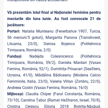
Vă prezentăm lotul final al Naționalei feminine pentru
meciurile din luna iunie. Au fost convocate 21 de
jucătoare:
Portari:
Natalia Munteanu (Fenerbahce 1907, Turcia,
56 meciuri/5 goluri), Margarita Panova (TransInvest,
Lituania, 23/0), Denisa Bojenco (Politehnica
Timișoara, România, 2/0)
Fundași:
Nadejda Colesnicenco (Politehnica
Timișoara, România, 59/2), Daniela Mardari (Vasas
Femina, România, 52/1), Dumitrița Prisacari (SeaSters,
Ucraina, 41/0), Mădălina Bădiceanu (Modena Calcio
Femminile, Italia, 23/0), Valeria Vîrlan (Zimbru, 22/0),
Andreea Costin (Vasas Femina, România, 16/0)
Mijlocași:
Claudia Chiper (Farul Constanța, România,
73/10), Carolina Țabur (Ramat HaSharon, Israel, 70/8),
Cristina Cerescu (Gloria 2018 Bistrița-Năsăud,