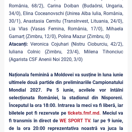
România, 68/2), Carina Doiban (Budaörsi, Ungaria,
34/0), Elina Coceanovschi (Unirea Alba Iulia, România,
30/1), Anastasia Cernitu (TransInvest, Lituania, 24/0),
Lia Vlas (Vasas Femina, România, 17/0), Mihaela
Gamarț (Zimbru, 12/0), Polina Mazur (Zimbru, 0)
Atacanți:
Veronica Cojuhari (Nistru Cioburciu, 42/2),
Iuliana Colnic (Zimbru, 23/4), Milena Tihonciuc
(Agarista CSF Anenii Noi 2020, 3/0)
Naționala feminină a Moldovei va susține în luna iunie
ultimele două partide din preliminariile Campionatului
Mondial 2027. Pe 5 iunie, acvilele vor întâlni
selecționata României, la stadionul din Nisporeni.
Începutul la ora 18:00. Intrarea la meci va fi liberă, iar
biletele pot fi rezervate pe
tickets.fmf.md.
Meciul va
fi transmis în direct de
WE SPORT TV.
Iar pe 9 iunie,
de la ora 20:00 reprezentativa noastră va juca la