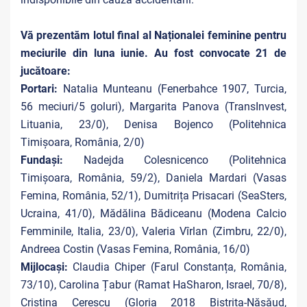
Vă prezentăm lotul final al Naționalei feminine pentru
meciurile din luna iunie. Au fost convocate 21 de
jucătoare:
Portari:
Natalia Munteanu (Fenerbahce 1907, Turcia,
56 meciuri/5 goluri), Margarita Panova (TransInvest,
Lituania, 23/0), Denisa Bojenco (Politehnica
Timișoara, România, 2/0)
Fundași:
Nadejda Colesnicenco (Politehnica
Timișoara, România, 59/2), Daniela Mardari (Vasas
Femina, România, 52/1), Dumitrița Prisacari (SeaSters,
Ucraina, 41/0), Mădălina Bădiceanu (Modena Calcio
Femminile, Italia, 23/0), Valeria Vîrlan (Zimbru, 22/0),
Andreea Costin (Vasas Femina, România, 16/0)
Mijlocași:
Claudia Chiper (Farul Constanța, România,
73/10), Carolina Țabur (Ramat HaSharon, Israel, 70/8),
Cristina Cerescu (Gloria 2018 Bistrița-Năsăud,