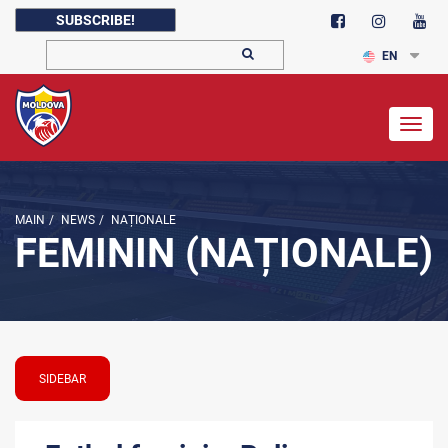
SUBSCRIBE!
EN
Togg
navig
MAIN
/
NEWS
/
NAȚIONALE
FEMININ (NAȚIONALE)
SIDEBAR