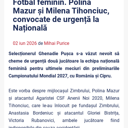
Fotbal feminin. Polina
Mazur și Milena Tihonciuc,
convocate de urgență la
Națională
02 iun 2026
de
Mihai Purice
Selecționerul Ghenadie Pușca s-a văzut nevoit să
cheme de urgență două jucătoare la echipa națională
feminină pentru ultimele meciuri din preliminariile
Campionatului Mondial 2027, cu România și Cipru.
Este vorba despre mijlocașul Zimbrului, Polina Mazur
și atacantul Agaristei CSF Anenii Noi 2020, Milena
Tihonciuc, care le-au înlocuit pe fundașul Zimbrului,
Anastasia Bordeniuc și atacantul Gloriei Bistrița,
Victoria Rubanovici, ambele jucătoare fiind
indisponibile din cauza accidentării.