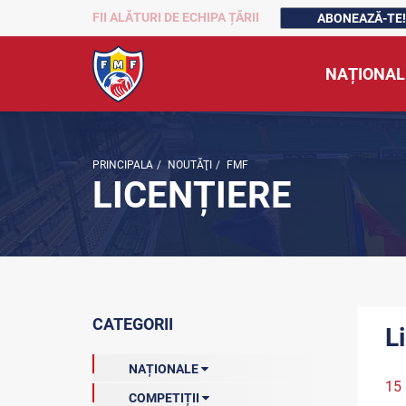
FII ALĂTURI DE ECHIPA ȚĂRII
ABONEAZĂ-TE!
NAȚIONAL
PRINCIPALA
/
NOUTĂŢI
/
FMF
LICENȚIERE
CATEGORII
L
NAȚIONALE
15
COMPETIȚII