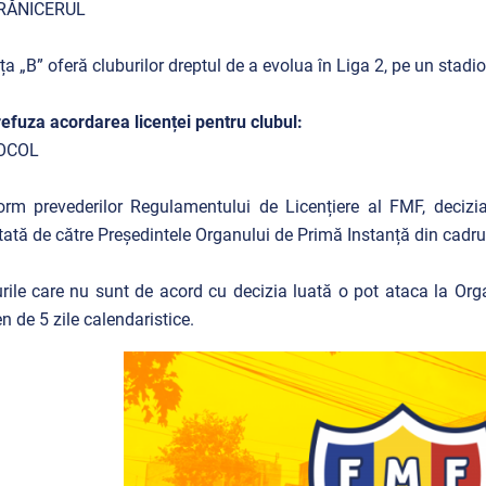
RĂNICERUL
ța „B” oferă cluburilor dreptul de a evolua în Liga 2, pe un sta
refuza acordarea licenței pentru clubul:
OCOL
rm prevederilor Regulamentului de Licențiere al FMF, decizia 
ată de către Președintele Organului de Primă Instanță din cadru
rile care nu sunt de acord cu decizia luată o pot ataca la Orga
n de 5 zile calendaristice.