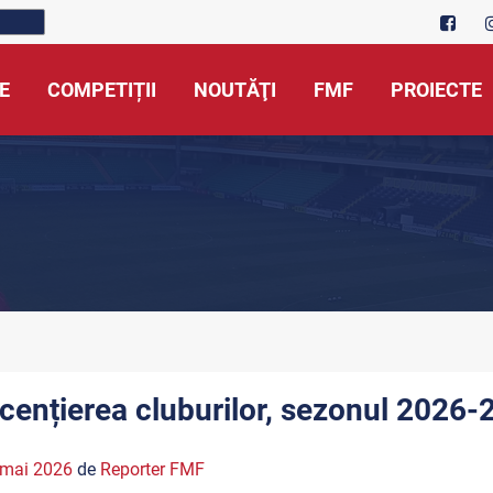
E
COMPETIȚII
NOUTĂŢI
FMF
PROIECTE
icențierea cluburilor, sezonul 2026-2
 mai 2026
de
Reporter FMF