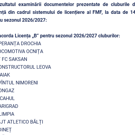
ezultatul examinării documentelor prezentate de cluburile 
nță din cadrul sistemului de licențiere al FMF, la data de 14
ru sezonul 2026/2027:
acorda Licența „B” pentru sezonul 2026/2027 cluburilor:
PERANȚA DROCHIA
OCOMOTIVA OCNIȚA
 FC SAKSAN
ONSTRUCTORUL LEOVA
AIAK
VÎNTUL NIMORENI
ONGAZ
 CAHUL
ARIGRAD
LIMPIA
JT ATLETICO BĂLȚI
DINEȚ