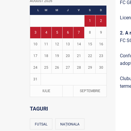
AUGUST 2026
FC G
Fotbal în grădinițe
L
M
M
J
V
S
D
Licen
1
2
2. A 
3
4
5
6
7
8
9
FC S
10
11
12
13
14
15
16
Confo
17
18
19
20
21
22
23
adopt
24
25
26
27
28
29
30
Clubu
31
terme
IULIE
SEPTEMBRIE
TAGURI
FUTSAL
NAȚIONALA