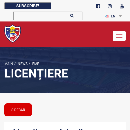
SUBSCRIBE!
EN
Togg
navig
MAIN
/
NEWS
/
FMF
LICENȚIERE
SIDEBAR