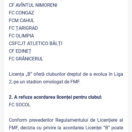
CF AVÎNTUL NIMORENI
FC CONGAZ
FCM CAHUL
FC ȚARIGRAD
FC OLIMPIA
CSFCJT ATLETICO BĂLȚI
CF EDINEȚ
FC GRĂNICERUL
Licența „B” oferă cluburilor dreptul de a evolua în Liga
2, pe un stadion omologat de FMF.
2. A refuza acordarea licenței pentru clubul:
FC SOCOL
Conform prevederilor Regulamentului de Licențiere al
FMF, decizia cu privire la acordarea Licenței ”B” poate