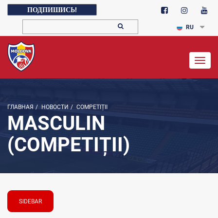
ПОДПИШИСЬ!
RU
Togg
navig
ГЛАВНАЯ
/
НОВОСТИ
/
COMPETIȚII
MASCULIN
(COMPETIȚII)
SIDEBAR