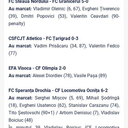
FC Steaua Nordului - FC Grănicerul 5-0
Au marcat:
Vladimir Oleinic (6, 67), Evgheni Țiverenco
(39), Dmitri Popovici (53), Valentin Ceavdari (90-
penalty)
CSFCJT Atletico - FC Țarigrad 0-3
Au marcat:
Vadim Prisăcaru (34, 87), Valentin Fedco
(77)
EFA Visoca - CF Olimpia 2-0
Au marcat:
Alexei Diordiev (78), Vasile Pașa (89)
FC Speranța Drochia - CF Locomotiva Ocnița 6-2
Au marcat:
Serghei Mișcov (5, 69), Mihail Șodrîngă
(18), Evgheni Usatenco (62), Stanislav Carazanu (74),
Tito Șestovschi (90+1) / Artiom Denisiuc (7), Vladislav
Boiciuc (48)
În minutul 39 Vladislav Boiciuc (CF Locomotiva