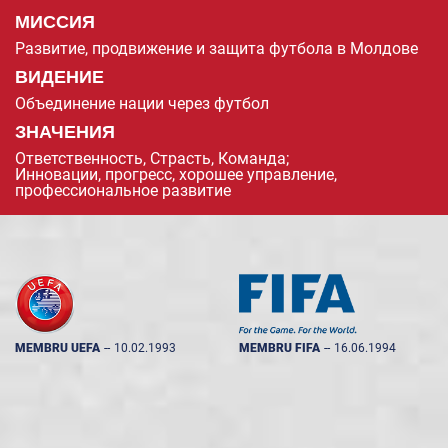
МИССИЯ
Развитие, продвижение и защита футбола в Молдове
ВИДЕНИЕ
Объединение нации через футбол
ЗНАЧЕНИЯ
Ответственность, Страсть, Команда;
Инновации, прогресс, хорошее управление,
профессиональное развитие
MEMBRU UEFA
--
10.02.1993
MEMBRU FIFA
--
16.06.1994