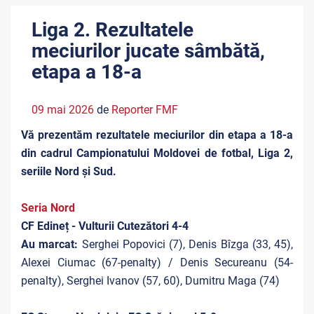
Liga 2. Rezultatele
meciurilor jucate sâmbătă,
etapa a 18-a
09 mai 2026
de
Reporter FMF
Vă prezentăm rezultatele meciurilor din etapa a 18-a
din cadrul Campionatului Moldovei de fotbal, Liga 2,
seriile Nord și Sud.
Seria Nord
CF Edineț - Vulturii Cutezători 4-4
Au marcat:
Serghei Popovici (7), Denis Bîzga (33, 45),
Alexei Ciumac (67-penalty) / Denis Secureanu (54-
penalty), Serghei Ivanov (57, 60), Dumitru Maga (74)