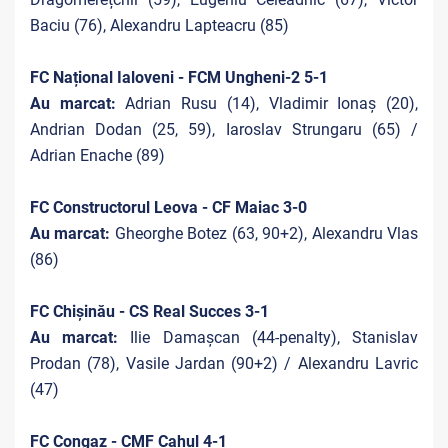
Baciu (76), Alexandru Lapteacru (85)
FC Național Ialoveni - FCM Ungheni-2 5-1
Au marcat:
Adrian Rusu (14), Vladimir Ionaș (20),
Andrian Dodan (25, 59), Iaroslav Strungaru (65) /
Adrian Enache (89)
FC Constructorul Leova - CF Maiac 3-0
Au marcat:
Gheorghe Botez (63, 90+2), Alexandru Vlas
(86)
FC Chișinău - CS Real Succes 3-1
Au marcat:
Ilie Damașcan (44-penalty), Stanislav
Prodan (78), Vasile Jardan (90+2) / Alexandru Lavric
(47)
FC Congaz - CMF Cahul 4-1