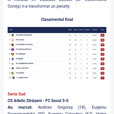
Ocnița) n-a transformat un penalty.
Clasamentul final
Seria Sud
CS Atletic Strășeni - FC Socol 5-0
Au marcat:
Andrian Grigoraș (18), Eugeniu
Dragomerețchii (59), Eugeniu Celeadnic (67), Victor