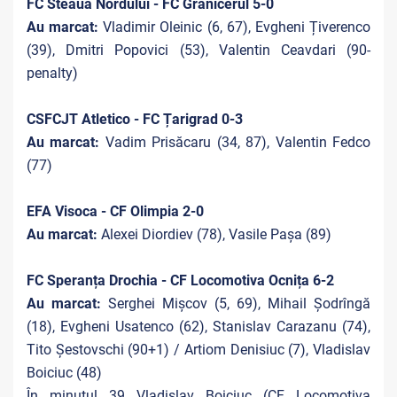
FC Steaua Nordului - FC Grănicerul 5-0
Au marcat:
Vladimir Oleinic (6, 67), Evgheni Țiverenco
(39), Dmitri Popovici (53), Valentin Ceavdari (90-
penalty)
CSFCJT Atletico - FC Țarigrad 0-3
Au marcat:
Vadim Prisăcaru (34, 87), Valentin Fedco
(77)
EFA Visoca - CF Olimpia 2-0
Au marcat:
Alexei Diordiev (78), Vasile Pașa (89)
FC Speranța Drochia - CF Locomotiva Ocnița 6-2
Au marcat:
Serghei Mișcov (5, 69), Mihail Șodrîngă
(18), Evgheni Usatenco (62), Stanislav Carazanu (74),
Tito Șestovschi (90+1) / Artiom Denisiuc (7), Vladislav
Boiciuc (48)
În minutul 39 Vladislav Boiciuc (CF Locomotiva