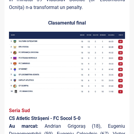
Ocnița) n-a transformat un penalty.
Clasamentul final
Seria Sud
CS Atletic Strășeni - FC Socol 5-0
Au marcat:
Andrian Grigoraș (18), Eugeniu
Dragomerețchii (59), Eugeniu Celeadnic (67), Victor