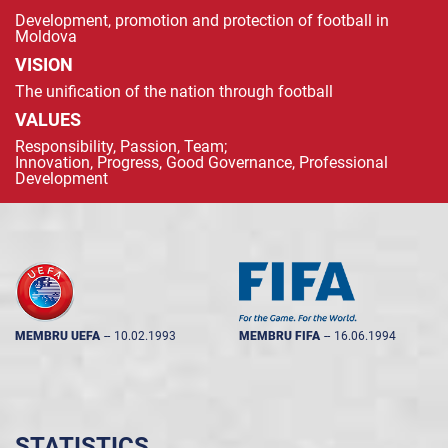
Development, promotion and protection of football in
Moldova
VISION
The unification of the nation through football
VALUES
Responsibility, Passion, Team;
Innovation, Progress, Good Governance, Professional
Development
MEMBRU UEFA
--
10.02.1993
MEMBRU FIFA
--
16.06.1994
STATISTICS