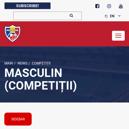
SUBSCRIBE!
EN
Togg
navig
MAIN
/
NEWS
/
COMPETIȚII
MASCULIN
(COMPETIȚII)
SIDEBAR