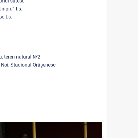
onul sătesc
nipru” t.s.
c t.s.
, teren natural №2
i Noi, Stadionul Orășenesc