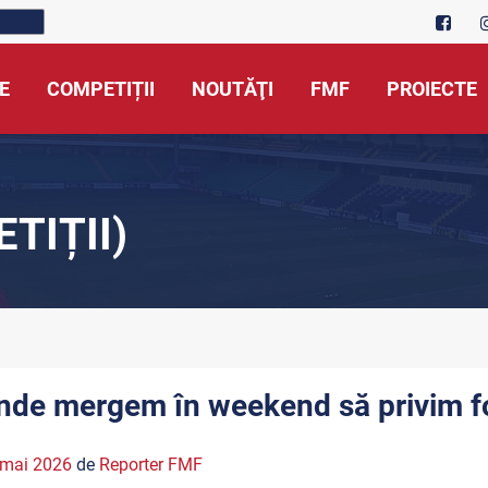
E
COMPETIȚII
NOUTĂŢI
FMF
PROIECTE
TIȚII)
nde mergem în weekend să privim f
 mai 2026
de
Reporter FMF