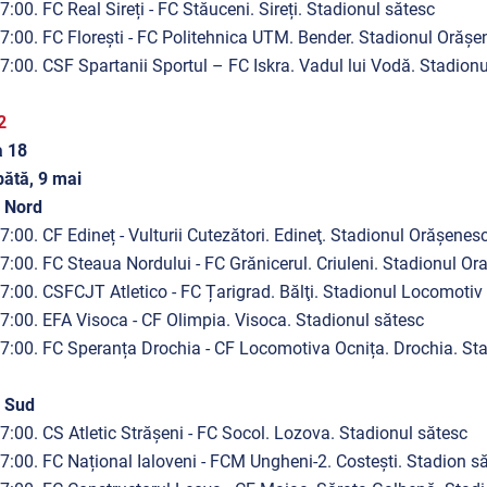
7:00. FC Real Sireți - FC Stăuceni. Sireți. Stadionul sătesc
7:00. FC Florești - FC Politehnica UTM. Bender. Stadionul Orășe
7:00. CSF Spartanii Sportul – FC Iskra. Vadul lui Vodă. Stadio
2
a 18
ătă, 9 mai
 Nord
7:00. CF Edineț - Vulturii Cutezători. Edineţ. Stadionul Orășenes
7:00. FC Steaua Nordului - FC Grănicerul. Criuleni. Stadionul 
7:00. CSFCJT Atletico - FC Țarigrad. Bălţi. Stadionul Locomotiv o
7:00. EFA Visoca - CF Olimpia. Visoca. Stadionul sătesc
7:00. FC Speranța Drochia - CF Locomotiva Ocnița. Drochia. St
a Sud
7:00. CS Atletic Strășeni - FC Socol. Lozova. Stadionul sătesc
7:00. FC Național Ialoveni - FCM Ungheni-2. Costeşti. Stadion s