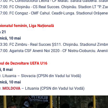
7:00. FC Constructorul Leova - CF Maiac. Sărata Galbenă. Stadi
7:00. FC Chișinău - CS Real Succes. Chişinău. Stadion LT ”P. Zad
7:00. FC Congaz - CMF Cahul. Ceadîr-Lunga. Stadionul Orășenes
onatul feminin, Liga Națională
a 21
nică, 10 mai
3:30. FC Zimbru - Real Succes ȘS11. Chișinău. Stadionul Zimbru
7:00. Agarista CSF Anenii Noi 2020 - CF Nistru-Cioburciu. Aneni
eul de Dezvoltare UEFA U16
i, 8 mai
. Lituania – Slovacia (CPSN din Vadul lui Vodă)
nică, 10 mai
0.
MOLDOVA
– Lituania (CPSN din Vadul lui Vodă)