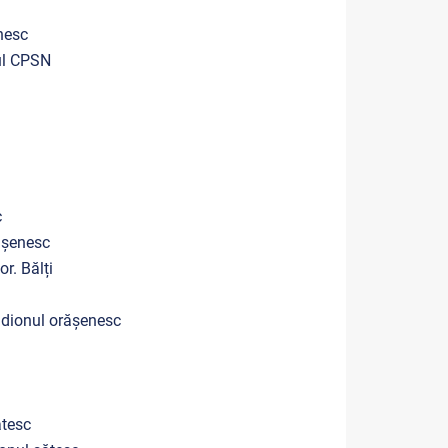
nesc
nul CPSN
c
Orașenesc
r. Bălți
adionul orășenesc
ătesc