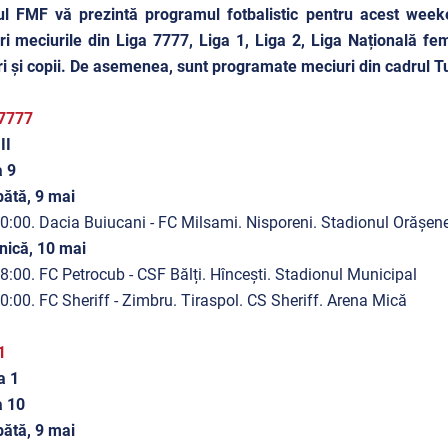
-ul FMF vă prezintă programul fotbalistic pentru acest wee
i meciurile din Liga 7777, Liga 1, Liga 2, Liga Națională femi
ri și copii. De asemenea, sunt programate meciuri din cadrul 
 7777
II
a 9
ătă, 9 mai
0:00. Dacia Buiucani - FC Milsami. Nisporeni. Stadionul Orășen
nică, 10 mai
8:00. FC Petrocub - CSF Bălți. Hîncești. Stadionul Municipal
0:00. FC Sheriff - Zimbru. Tiraspol. CS Sheriff. Arena Mică
1
a 1
a 10
ătă, 9 mai