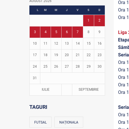
AUGUST 2026
Ora 1
Fotbal în grădinițe
Ora 1
L
M
M
J
V
S
D
Ora 1
1
2
Liga 
3
4
5
6
7
8
9
Etap
10
11
12
13
14
15
16
Sâmb
Seria
17
18
19
20
21
22
23
Ora 1
24
25
26
27
28
29
30
Ora 1
Ora 1
31
Ora 1
IULIE
SEPTEMBRIE
Ora 1
TAGURI
Seri
Ora 1
Ora 1
FUTSAL
NAȚIONALA