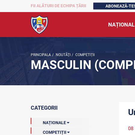
FII ALĂTURI DE ECHIPA ȚĂRII
ABONEAZĂ-TE!
NAȚIONAL
PRINCIPALA
/
NOUTĂŢI
/
COMPETIȚII
MASCULIN (COMPE
CATEGORII
U
NAȚIONALE
08
COMPETIȚII