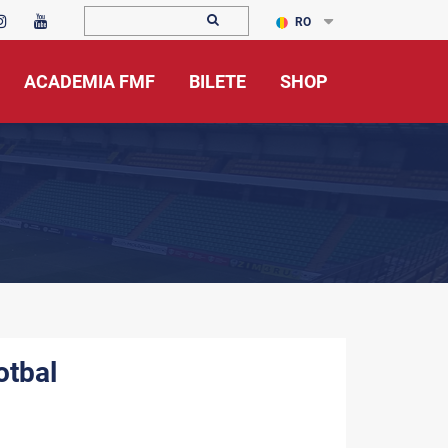
RO
ACADEMIA FMF
BILETE
SHOP
otbal