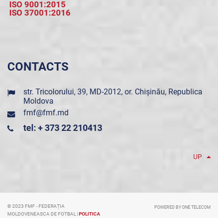
ISO 9001:2015
ISO 37001:2016
CONTACTS
str. Tricolorului, 39, MD-2012, or. Chișinău, Republica
Moldova
fmf@fmf.md
tel: + 373 22 210413
UP
© 2023 FMF - FEDERAȚIA
POWERED BY ONE TELECOM
MOLDOVENEASCA DE FOTBAL |
POLITICA