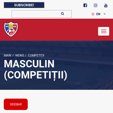
SUBSCRIBE!
EN
Togg
navig
MAIN
/
NEWS
/
COMPETIȚII
MASCULIN
(COMPETIȚII)
SIDEBAR