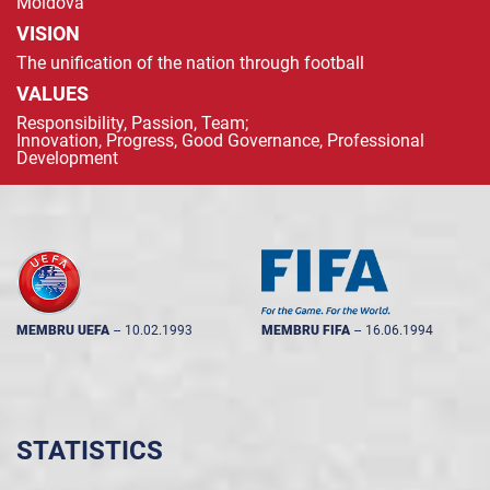
Moldova
VISION
The unification of the nation through football
VALUES
Responsibility, Passion, Team;
Innovation, Progress, Good Governance, Professional
Development
MEMBRU UEFA
--
10.02.1993
MEMBRU FIFA
--
16.06.1994
STATISTICS