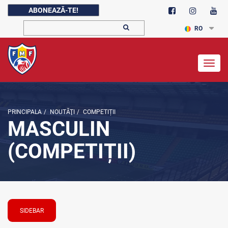
ABONEAZĂ-TE!
RO
Togg
navig
PRINCIPALA
/
NOUTĂŢI
/
COMPETIȚII
MASCULIN
(COMPETIȚII)
SIDEBAR