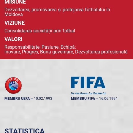
MISIUNE
Dezvoltarea, promovarea și protejarea fotbalului în
Moldova
VIZIUNE
Consolidarea societății prin fotbal
VALORI
Responsabilitate, Pasiune, Echipă;
Inovare, Progres, Buna guvernare, Dezvoltarea profesională
MEMBRU UEFA
--
10.02.1993
MEMBRU FIFA
--
16.06.1994
STATISTICA