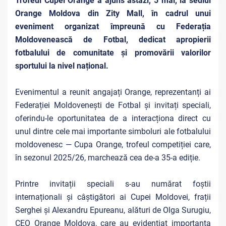
Trofeul Cupei Orange a ajuns astăzi, 5 mai, la sediul
Orange Moldova din Zity Mall, în cadrul unui
eveniment organizat împreună cu Federația
Moldovenească de Fotbal, dedicat apropierii
fotbalului de comunitate și promovării valorilor
sportului la nivel național.
Evenimentul a reunit angajați Orange, reprezentanți ai
Federației Moldovenești de Fotbal și invitați speciali,
oferindu-le oportunitatea de a interacționa direct cu
unul dintre cele mai importante simboluri ale fotbalului
moldovenesc — Cupa Orange, trofeul competiției care,
în sezonul 2025/26, marchează cea de-a 35-a ediție.
Printre invitații speciali s-au numărat foștii
internaționali și câștigători ai Cupei Moldovei, frații
Serghei și Alexandru Epureanu, alături de Olga Surugiu,
CEO Orange Moldova, care au evidențiat importanța