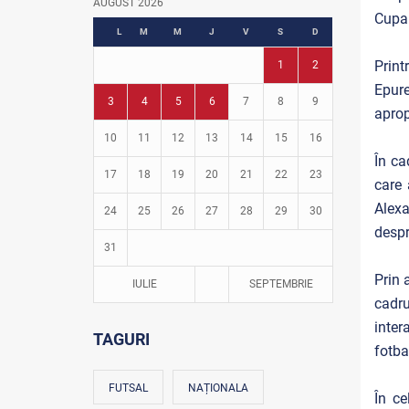
AUGUST 2026
Cupa 
Fotbal în grădinițe
L
M
M
J
V
S
D
Print
1
2
Epure
3
4
5
6
7
8
9
aprop
10
11
12
13
14
15
16
În ca
17
18
19
20
21
22
23
care 
Alexa
24
25
26
27
28
29
30
despr
31
Prin 
IULIE
SEPTEMBRIE
cadru
inter
TAGURI
fotba
FUTSAL
NAȚIONALA
În ce