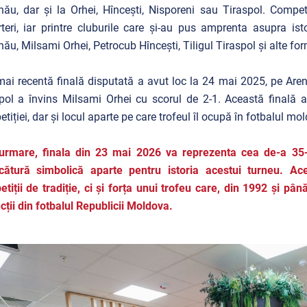
nău, dar și la Orhei, Hîncești, Nisporeni sau Tiraspol. Competiț
teri, iar printre cluburile care și-au pus amprenta asupra is
nău, Milsami Orhei, Petrocub Hîncești, Tiligul Tiraspol și alte form
ai recentă finală disputată a avut loc la 24 mai 2025, pe Aren
pol a învins Milsami Orhei cu scorul de 2-1. Această finală a 
tiției, dar și locul aparte pe care trofeul îl ocupă în fotbalul mo
 urmare, finala din 23 mai 2026 va reprezenta cea de-a 35-a
rcătură simbolică aparte pentru istoria acestui turneu. A
tiții de tradiție, ci și forța unui trofeu care, din 1992 și pâ
ncții din fotbalul Republicii Moldova.