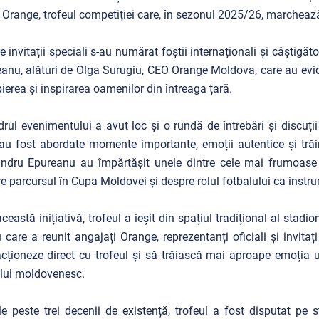
Orange, trofeul competiției care, în sezonul 2025/26, marchează
re invitații speciali s-au numărat foștii internaționali și câștigăt
anu, alături de Olga Surugiu, CEO Orange Moldova, care au eviden
ierea și inspirarea oamenilor din întreaga țară.
drul evenimentului a avut loc și o rundă de întrebări și discuții
au fost abordate momente importante, emoții autentice și trăiri 
ndru Epureanu au împărtășit unele dintre cele mai frumoase ex
e parcursul în Cupa Moldovei și despre rolul fotbalului ca instr
această inițiativă, trofeul a ieșit din spațiul tradițional al stad
 care a reunit angajați Orange, reprezentanți oficiali și invitați
acționeze direct cu trofeul și să trăiască mai aproape emoția 
lul moldovenesc.
le peste trei decenii de existență, trofeul a fost disputat pe s