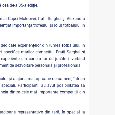
 cea de-a 35-a ediție.
ori ai Cupei Moldovei, frații Serghei și Alexandru
țiat importanța trofeului și rolul fotbalului în
 dedicate experiențelor din lumea fotbalului, în
specifice marilor competiții. Frații Serghei și
periențe din cariera lor de jucători, vorbind
ument de dezvoltare personală și profesională.
ionului și a ajuns mai aproape de oameni, într-un
 speciali. Participanții au avut posibilitatea să
uneia dintre cele mai importante competiții din
tadioane reprezentative din țară, în special la