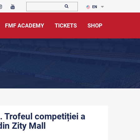
EN
FMF ACADEMY
TICKETS
SHOP
Trofeul competiției a
in Zity Mall