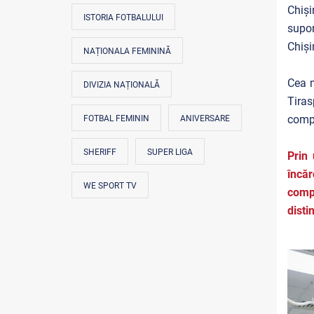
Chiși
ISTORIA FOTBALULUI
supor
Chiși
NAȚIONALA FEMININĂ
Cea m
DIVIZIA NAȚIONALĂ
Tiras
compe
FOTBAL FEMININ
ANIVERSARE
SHERIFF
SUPER LIGA
Prin
încă
WE SPORT TV
compe
disti