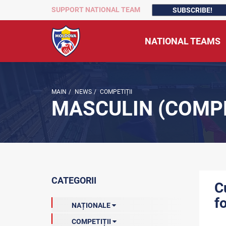
SUPPORT NATIONAL TEAM
SUBSCRIBE!
NATIONAL TEAMS
MAIN
/
NEWS
/
COMPETIȚII
MASCULIN (COMPE
CATEGORII
C
f
NAȚIONALE
COMPETIȚII