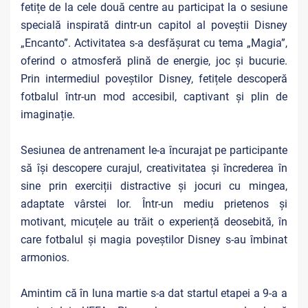
fetițe de la cele două centre au participat la o sesiune
specială inspirată dintr-un capitol al poveștii Disney
„Encanto”. Activitatea s-a desfășurat cu tema „Magia”,
oferind o atmosferă plină de energie, joc și bucurie.
Prin intermediul poveștilor Disney, fetițele descoperă
fotbalul într-un mod accesibil, captivant și plin de
imaginație.
Sesiunea de antrenament le-a încurajat pe participante
să își descopere curajul, creativitatea și încrederea în
sine prin exerciții distractive și jocuri cu mingea,
adaptate vârstei lor. Într-un mediu prietenos și
motivant, micuțele au trăit o experiență deosebită, în
care fotbalul și magia poveștilor Disney s-au îmbinat
armonios.
Amintim că în luna martie s-a dat startul etapei a 9-a a