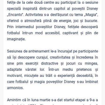
fetițe de la cele două centre au participat la o sesiune
specială inspirată dintr-un capitol al poveștii Disney
„Encanto”. Activitatea s-a desfășurat cu tema „Magia”,
oferind o atmosferă plină de energie, joc și bucurie.
Prin intermediul poveștilor Disney, fetițele descoperă
fotbalul într-un mod accesibil, captivant și plin de
imaginație.
Sesiunea de antrenament le-a încurajat pe participante
să își descopere curajul, creativitatea și încrederea în
sine prin exerciții distractive și jocuri cu mingea,
adaptate vârstei lor. Într-un mediu prietenos și
motivant, micuțele au trăit o experiență deosebită, în
care fotbalul și magia poveștilor Disney s-au îmbinat
armonios.
Amintim că în luna martie s-a dat startul etapei a 9-a a