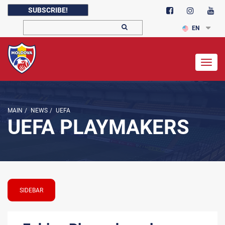
SUBSCRIBE!
EN
Togg
navig
MAIN
/
NEWS
/
UEFA
UEFA PLAYMAKERS
SIDEBAR