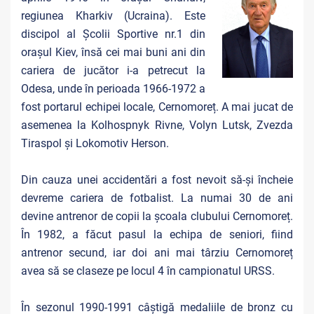
regiunea Kharkiv (Ucraina). Este
discipol al Școlii Sportive nr.1 din
orașul Kiev, însă cei mai buni ani din
cariera de jucător i-a petrecut la
Odesa, unde în perioada 1966-1972 a
fost portarul echipei locale, Cernomoreț. A mai jucat de
asemenea la Kolhospnyk Rivne, Volyn Lutsk, Zvezda
Tiraspol și Lokomotiv Herson.
Din cauza unei accidentări a fost nevoit să-și încheie
devreme cariera de fotbalist. La numai 30 de ani
devine antrenor de copii la școala clubului Cernomoreț.
În 1982, a făcut pasul la echipa de seniori, fiind
antrenor secund, iar doi ani mai târziu Cernomoreț
avea să se claseze pe locul 4 în campionatul URSS.
În sezonul 1990-1991 câștigă medaliile de bronz cu