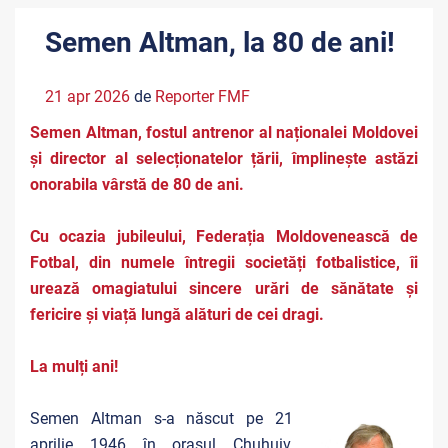
Semen Altman, la 80 de ani!
21 apr 2026
de
Reporter FMF
Semen Altman, fostul antrenor al naționalei Moldovei
și director al selecționatelor țării, împlinește astăzi
onorabila vârstă de 80 de ani.
Cu ocazia jubileului, Federația Moldovenească de
Fotbal, din numele întregii societăți fotbalistice, îi
urează omagiatului sincere urări de sănătate şi
fericire și viață lungă alături de cei dragi.
La mulți ani!
Semen Altman s-a născut pe 21
aprilie 1946 în orașul Chuhuiv,