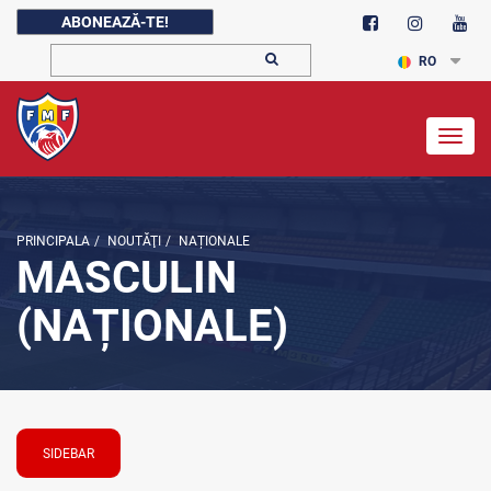
ABONEAZĂ-TE!
RO
Togg
navig
PRINCIPALA
/
NOUTĂŢI
/
NAȚIONALE
MASCULIN
(NAȚIONALE)
SIDEBAR