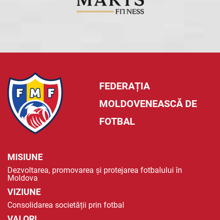
FEDERAȚIA
MOLDOVENEASCĂ DE
FOTBAL
MISIUNE
Dezvoltarea, promovarea și protejarea fotbalului în
Moldova
VIZIUNE
Consolidarea societății prin fotbal
VALORI