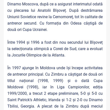
Dinamo Moscova, după ce a asigurat interimatul odată
cu plecarea lui Anatolii Bîșoveț. După destrămarea
Uniunii Sovietice revine la Cernomoreț, tot în calitate de
antrenor secund. Cu formația din Odesa câștigă de
două ori Cupa Ucrainei.
Între 1994 și 1996 a fost din nou secundul lui Bîșoveț
la selecționata olimpică a Coreii de Sud, care a evoluat
la Jocurile Olimpice de la Atlanta.
În 1997 ajunge în Moldova unde își începe activitatea
de antrenor principal. Cu Zimbru a câștigat de două ori
titlul național (1998, 1999) și o dată Cupa
Moldovei (1998), iar în Liga Campionilor, ediția
1999/2000, a trecut 2 etape preliminare, 5-0 și 5-0 cu
Saint Patrick’s Athletic, Irlanda și 1-2 și 2-0 cu Dinamo
Tbilisi, Georgia. A plecat de la Zimbru după meciul