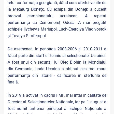
retur cu formația georgiană, dând curs ofertei venite de
la Metalurg Donețk. Cu echipa din Donețk a cucerit
bronzul campionatului ucrainean. A repetat
performanța cu Cernomoreț Odesa. A mai pregătit
echipele Ilychevts Mariupol, Luch-Energiya Vladivostok
și Tavriya Simferopol.
De asemenea, în perioada 2003-2006 și 2010-2011 a
făcut parte din staff-ul tehnic al selecționatei Ucrainei.
A fost unul din secunzii lui Oleg Blohin la Mondialul
din Germania, unde Ucraina a obținut cea mai mare
performanță din istorie - calificarea în sferturile de
finală.
În 2019 a activat în cadrul FMF, mai întâi în calitate de
Director al Selecționatelor Naționale, iar pe 1 august a
fost numit antrenor principal al Echipei Naționale a