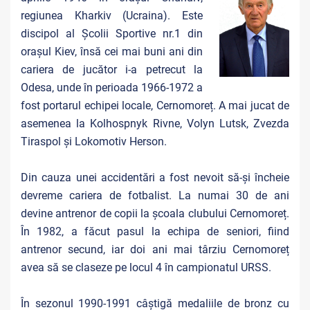
regiunea Kharkiv (Ucraina). Este
discipol al Școlii Sportive nr.1 din
orașul Kiev, însă cei mai buni ani din
cariera de jucător i-a petrecut la
Odesa, unde în perioada 1966-1972 a
fost portarul echipei locale, Cernomoreț. A mai jucat de
asemenea la Kolhospnyk Rivne, Volyn Lutsk, Zvezda
Tiraspol și Lokomotiv Herson.
Din cauza unei accidentări a fost nevoit să-și încheie
devreme cariera de fotbalist. La numai 30 de ani
devine antrenor de copii la școala clubului Cernomoreț.
În 1982, a făcut pasul la echipa de seniori, fiind
antrenor secund, iar doi ani mai târziu Cernomoreț
avea să se claseze pe locul 4 în campionatul URSS.
În sezonul 1990-1991 câștigă medaliile de bronz cu