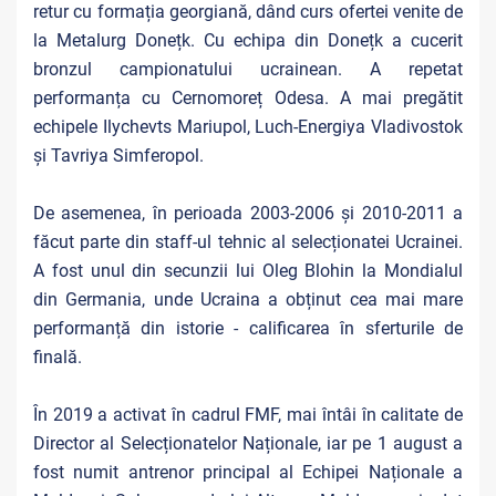
retur cu formația georgiană, dând curs ofertei venite de
la Metalurg Donețk. Cu echipa din Donețk a cucerit
bronzul campionatului ucrainean. A repetat
performanța cu Cernomoreț Odesa. A mai pregătit
echipele Ilychevts Mariupol, Luch-Energiya Vladivostok
și Tavriya Simferopol.
De asemenea, în perioada 2003-2006 și 2010-2011 a
făcut parte din staff-ul tehnic al selecționatei Ucrainei.
A fost unul din secunzii lui Oleg Blohin la Mondialul
din Germania, unde Ucraina a obținut cea mai mare
performanță din istorie - calificarea în sferturile de
finală.
În 2019 a activat în cadrul FMF, mai întâi în calitate de
Director al Selecționatelor Naționale, iar pe 1 august a
fost numit antrenor principal al Echipei Naționale a