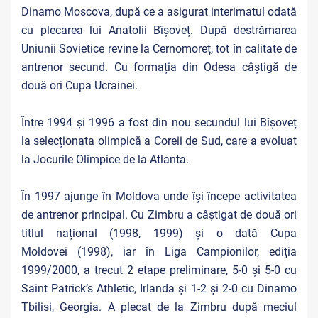
Dinamo Moscova, după ce a asigurat interimatul odată
cu plecarea lui Anatolii Bîșoveț. După destrămarea
Uniunii Sovietice revine la Cernomoreț, tot în calitate de
antrenor secund. Cu formația din Odesa câștigă de
două ori Cupa Ucrainei.
Între 1994 și 1996 a fost din nou secundul lui Bîșoveț
la selecționata olimpică a Coreii de Sud, care a evoluat
la Jocurile Olimpice de la Atlanta.
În 1997 ajunge în Moldova unde își începe activitatea
de antrenor principal. Cu Zimbru a câștigat de două ori
titlul național (1998, 1999) și o dată Cupa
Moldovei (1998), iar în Liga Campionilor, ediția
1999/2000, a trecut 2 etape preliminare, 5-0 și 5-0 cu
Saint Patrick’s Athletic, Irlanda și 1-2 și 2-0 cu Dinamo
Tbilisi, Georgia. A plecat de la Zimbru după meciul