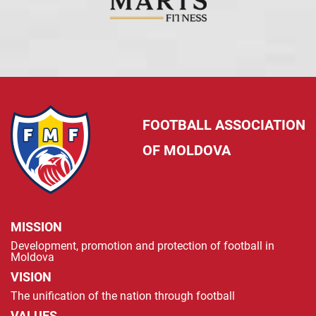
FOOTBALL ASSOCIATION
OF MOLDOVA
MISSION
Development, promotion and protection of football in
Moldova
VISION
The unification of the nation through football
VALUES