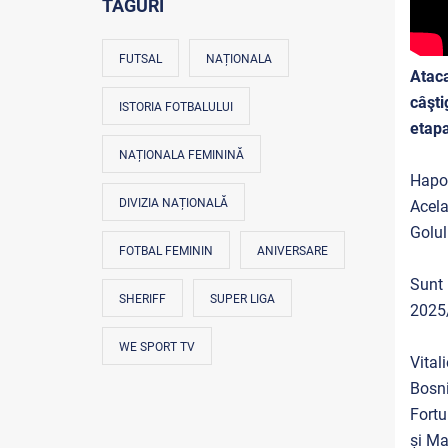
TAGURI
FUTSAL
NAȚIONALA
Atac
câşti
ISTORIA FOTBALULUI
etapa
NAȚIONALA FEMININĂ
Hapoe
DIVIZIA NAȚIONALĂ
Acela
Golul
FOTBAL FEMININ
ANIVERSARE
Sunt 
SHERIFF
SUPER LIGA
2025/
WE SPORT TV
Vital
Bosni
Fortu
și Ma