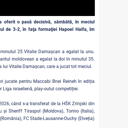
 oferit o pasă decisivă, sâmbătă, în meciul
ul de 3-2, în faţa formaţiei Hapoel Haifa, îm
 minutul 25 Vitalie Damașcan a egalat la unu.
antul moldovean a egalat la doi în minutul 35.
 lui Vitalie Damașcan, care a jucat tot meciul.
ri jucate pentru Maccabi Bnei Reineh în ediția
Liga israelienă, play-outul competiției.
26, când s-a transferat de la HŠK Zrinjski din
și Sheriff Tiraspol (Moldova), Torino (Italia),
ri (România), FC Stade-Lausanne-Ouchy (Elveția)