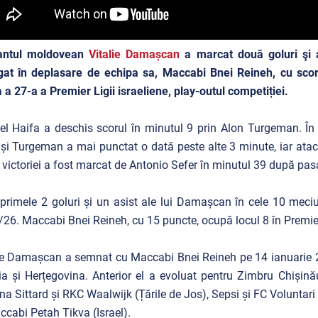
antul moldovean
Vitalie Damașcan
a marcat două goluri şi a
gat în deplasare de echipa sa, Maccabi Bnei Reineh, cu scor
 a 27-a a Premier Ligii israeliene, play-outul competiției.
l Haifa a deschis scorul în minutul 9 prin Alon Turgeman. În
și Turgeman a mai punctat o dată peste alte 3 minute, iar atac
 victoriei a fost marcat de Antonio Sefer în minutul 39 după pasa
primele 2 goluri și un asist ale lui Damașcan în cele 10 meciu
26. Maccabi Bnei Reineh, cu 15 puncte, ocupă locul 8 în Premier 
ie Damașcan a semnat cu Maccabi Bnei Reineh pe 14 ianuarie 20
a și Herțegovina. Anterior el a evoluat pentru Zimbru Chișinău 
na Sittard și RKC Waalwijk (Țările de Jos), Sepsi și FC Volunta
ccabi Petah Tikva (Israel).