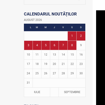
La firul ierbii
Community Development Officer
CALENDARUL NOUTĂȚILOR
Istoria fotbalului
Turneul Viitorul
AUGUST 2026
Fotbal în grădinițe
L
M
M
J
V
S
D
1
2
3
4
5
6
7
8
9
10
11
12
13
14
15
16
17
18
19
20
21
22
23
24
25
26
27
28
29
30
31
IULIE
SEPTEMBRIE