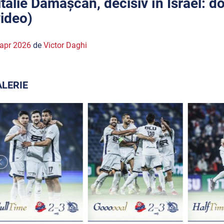
italie Damașcan, decisiv în Israel: do
video)
apr 2026
de
Victor Daghi
LERIE