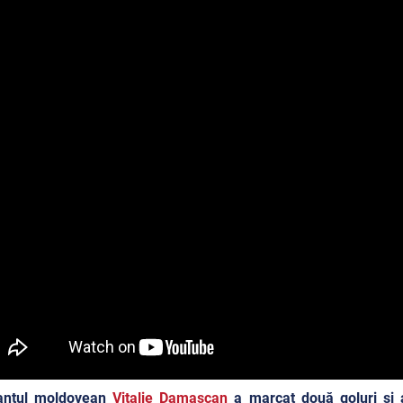
antul moldovean
Vitalie Damașcan
a marcat două goluri şi a