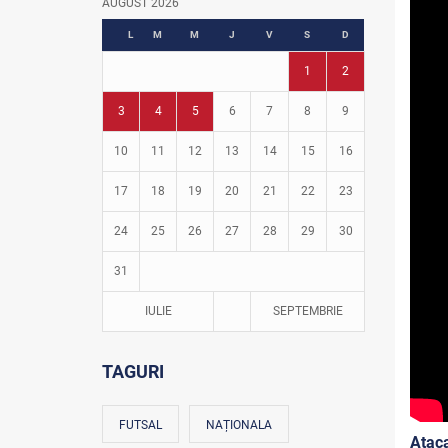
AUGUST 2026
Fotbal în grădinițe
L
M
M
J
V
S
D
1
2
3
4
5
6
7
8
9
10
11
12
13
14
15
16
17
18
19
20
21
22
23
24
25
26
27
28
29
30
31
IULIE
SEPTEMBRIE
TAGURI
FUTSAL
NAȚIONALA
Atac