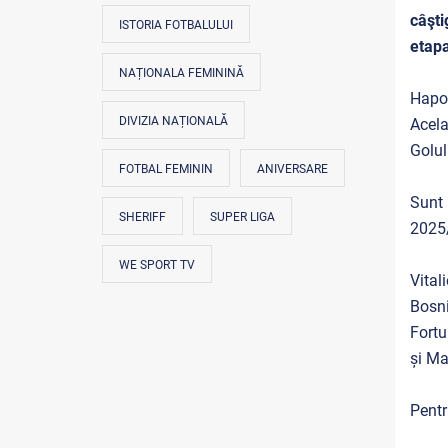
câşti
ISTORIA FOTBALULUI
etapa
NAȚIONALA FEMININĂ
Hapoe
DIVIZIA NAȚIONALĂ
Acela
Golul
FOTBAL FEMININ
ANIVERSARE
Sunt 
SHERIFF
SUPER LIGA
2025/
WE SPORT TV
Vital
Bosni
Fortu
și Ma
Pentr