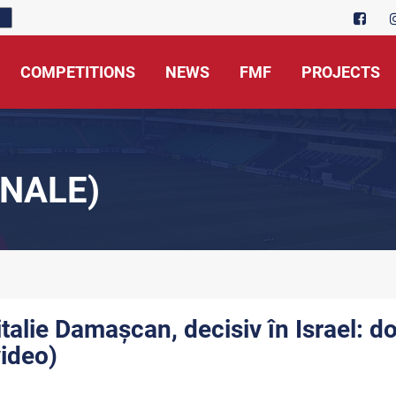
COMPETITIONS
NEWS
FMF
PROJECTS
NALE)
italie Damașcan, decisiv în Israel: do
video)