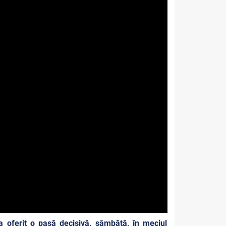
 oferit o pasă decisivă, sâmbătă, în meciul