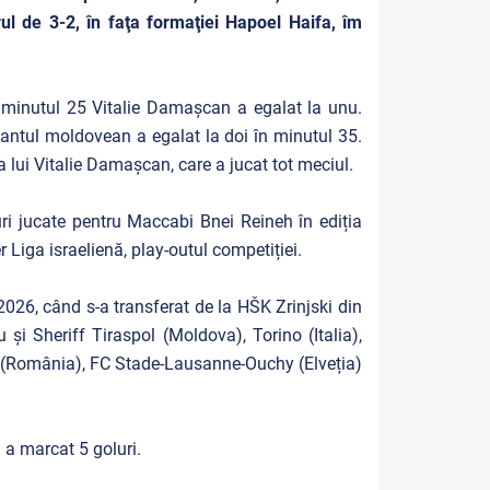
ul de 3-2, în faţa formaţiei Hapoel Haifa, îm
 minutul 25 Vitalie Damașcan a egalat la unu.
antul moldovean a egalat la doi în minutul 35.
 lui Vitalie Damașcan, care a jucat tot meciul.
ri jucate pentru Maccabi Bnei Reineh în ediția
Liga israelienă, play-outul competiției.
26, când s-a transferat de la HŠK Zrinjski din
și Sheriff Tiraspol (Moldova), Torino (Italia),
ri (România), FC Stade-Lausanne-Ouchy (Elveția)
 a marcat 5 goluri.