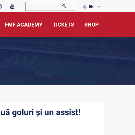
EN
FMF ACADEMY
TICKETS
SHOP
uă goluri și un assist!