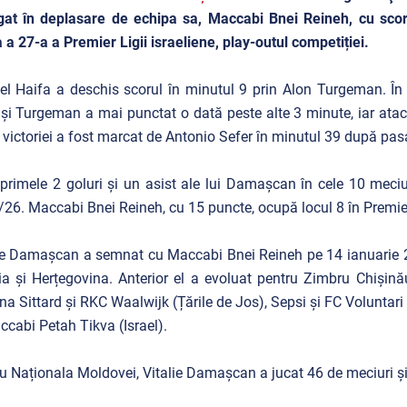
gat în deplasare de echipa sa, Maccabi Bnei Reineh, cu scor
 a 27-a a Premier Ligii israeliene, play-outul competiției.
l Haifa a deschis scorul în minutul 9 prin Alon Turgeman. În
și Turgeman a mai punctat o dată peste alte 3 minute, iar atac
 victoriei a fost marcat de Antonio Sefer în minutul 39 după pasa
primele 2 goluri și un asist ale lui Damașcan în cele 10 meciu
26. Maccabi Bnei Reineh, cu 15 puncte, ocupă locul 8 în Premier 
ie Damașcan a semnat cu Maccabi Bnei Reineh pe 14 ianuarie 20
a și Herțegovina. Anterior el a evoluat pentru Zimbru Chișinău 
na Sittard și RKC Waalwijk (Țările de Jos), Sepsi și FC Volunta
ccabi Petah Tikva (Israel).
u Naționala Moldovei, Vitalie Damașcan a jucat 46 de meciuri și